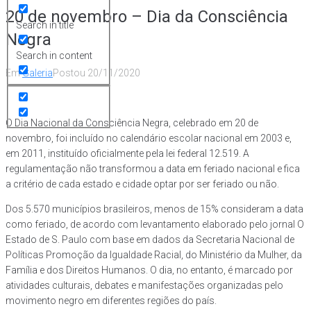
20 de novembro – Dia da Consciência
Search in title
Negra
Search in content
Em
Galeria
Postou
20/11/2020
O Dia Nacional da Consciência Negra, celebrado em 20 de
novembro, foi incluído no calendário escolar nacional em 2003 e,
em 2011, instituído oficialmente pela lei federal 12.519. A
regulamentação não transformou a data em feriado nacional e fica
a critério de cada estado e cidade optar por ser feriado ou não.
Dos 5.570 municípios brasileiros, menos de 15% consideram a data
como feriado, de acordo com levantamento elaborado pelo jornal O
Estado de S. Paulo com base em dados da Secretaria Nacional de
Políticas Promoção da Igualdade Racial, do Ministério da Mulher, da
Família e dos Direitos Humanos. O dia, no entanto, é marcado por
atividades culturais, debates e manifestações organizadas pelo
movimento negro em diferentes regiões do país.