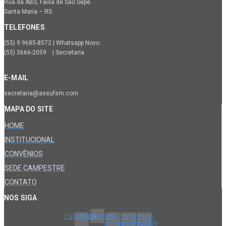
Rua da ABS, Faixa de São Sepé.
Santa Maria – RS
TELEFONES
(55) 9.9685-8572 | Whatsapp Novo
(55) 3666-2059 | Secretaria
E-MAIL
secretaria@assufsm.com
MAPA DO SITE
HOME
INSTITUCIONAL
CONVÊNIOS
SEDE CAMPESTRE
CONTATO
NOS SIGA
Facebook-
Instagram
X-
Huge-
Huge-
f
twitter
spotify
youtube