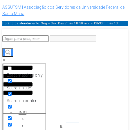
ASSUFSM | Associação dos Servidores da Universidade Federal de
Santa Maria
Horário de atendimento:
Seg – Sex: Das 7h às 11h30min – 12h30min
às 16h
Menu
Exact matches only
Search in title
Search in content
HOME
INSTITUCIONAL
Histórico
Coordenação