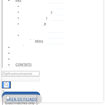
INSTITUCIONAL
Histórico
Coordenação
Financeiro
Estatuto e
Regimento
Cartilhas
Boletins
NOTÍCIAS
SERVIÇOS
AGENDA
CONTATO
FILIE-SE
ÁREA DO FILIADO
Exact matches only