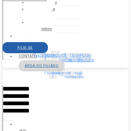
Financeiro
Estatuto e
Regimento
Cartilhas
Boletins
NOTÍCIAS
SERVIÇOS
FILIE-SE
AGENDA
Facebook-
Instagram
X-
Huge-
Huge-
CONTATO
f
twitter
spotify
youtube
ÁREA DO FILIADO
Facebook-
Instagram
X-
Huge-
f
twitter
spotify
Menu
HOME