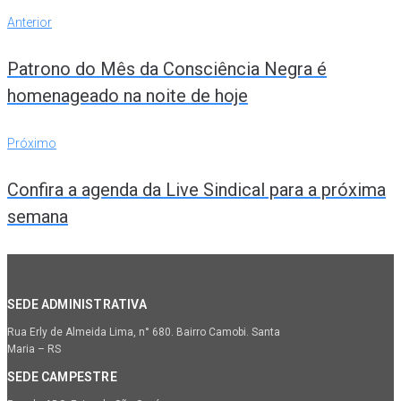
Navegação
Anterior
Anterior
de
Patrono do Mês da Consciência Negra é
Post
homenageado na noite de hoje
Próximo
Próximo
Confira a agenda da Live Sindical para a próxima
semana
SEDE ADMINISTRATIVA
Rua Erly de Almeida Lima, n° 680. Bairro Camobi. Santa
Maria – RS
SEDE CAMPESTRE