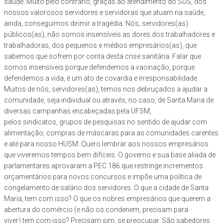
saúde. Muito pelo contrário, graças ao atendimento do SUS, dos
nossos valorosos servidores e servidoras que atuam na saúde,
ainda, conseguimos dirimir a tragédia. Nós, servidores(as)
públicos(as), não somos insensíveis as dores dos trabalhadores e
trabalhadoras, dos pequenos e médios empresários(as), que
sabemos que sofrem por conta desta crise sanitária. Falar que
somos insensíveis porque defendemos a vacinação, porque
defendemos a vida, é um ato de covardia e irresponsabilidade.
Muitos de nós, servidores(as), temos nos debruçados a ajudar a
comunidade, seja individual ou através, no caso, de Santa Maria de
diversas campanhas encabeçadas pela UFSM,
pelos sindicatos, grupos de pesquisas no sentido de ajudar com
alimentação, compras de máscaras para as comunidades carentes
e até para nosso HUSM. Quero lembrar aos nossos empresários
que viveremos tempos bem difíceis. O governo e sua base aliada de
parlamentares aprovaram a PEC 186 que restringe incrementos
orçamentários para novos concursos e impõe uma política de
congelamento de salário dos servidores. O que a cidade de Santa
Maria, tem com isso? O que os nobres empresários que querem a
abertura do comércio (e não os condenem, precisam para
viver) tem com isso? Precisam sim, se preocupar. São sabedores