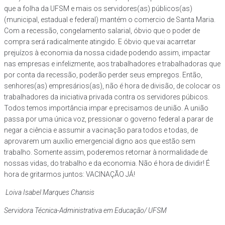
que a folha da UFSM e mais os servidores(as) públicos(as)
(municipal, estadual e federal) mantém o comercio de Santa Maria.
Com a recessão, congelamento salarial, óbvio que o poder de
compra será radicalmente atingido. E óbvio que vai acarretar
prejuízos à economia da nossa cidade podendo assim, impactar
nas empresas e infelizmente, aos trabalhadores e trabalhadoras que
por conta da recessão, poderão perder seus empregos. Então,
senhores(as) empresários(as), não é hora de divisão, de colocar os
trabalhadores da iniciativa privada contra os servidores púbicos.
Todos temos importância impar e precisamos de união. A união
passa por uma única voz, pressionar o governo federal a parar de
negar a ciência e assumir a vacinação para todos e todas, de
aprovarem um auxílio emergencial digno aos que estão sem
trabalho. Somente assim, poderemos retornar à normalidade de
nossas vidas, do trabalho e da economia. Não é hora de dividir! É
hora de gritarmos juntos: VACINAÇÃO JÁ!
Loiva Isabel Marques Chansis
Servidora Técnica-Administrativa em Educação/ UFSM