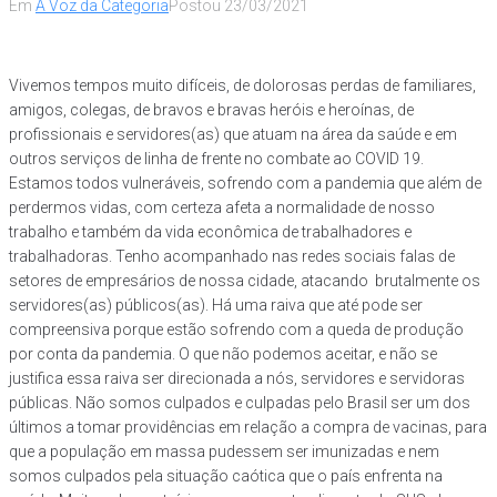
Em
A Voz da Categoria
Postou
23/03/2021
Vivemos tempos muito difíceis, de dolorosas perdas de familiares,
amigos, colegas, de bravos e bravas heróis e heroínas, de
profissionais e servidores(as) que atuam na área da saúde e em
outros serviços de linha de frente no combate ao COVID 19.
Estamos todos vulneráveis, sofrendo com a pandemia que além de
perdermos vidas, com certeza afeta a normalidade de nosso
trabalho e também da vida econômica de trabalhadores e
trabalhadoras. Tenho acompanhado nas redes sociais falas de
setores de empresários de nossa cidade, atacando brutalmente os
servidores(as) públicos(as). Há uma raiva que até pode ser
compreensiva porque estão sofrendo com a queda de produção
por conta da pandemia. O que não podemos aceitar, e não se
justifica essa raiva ser direcionada a nós, servidores e servidoras
públicas. Não somos culpados e culpadas pelo Brasil ser um dos
últimos a tomar providências em relação a compra de vacinas, para
que a população em massa pudessem ser imunizadas e nem
somos culpados pela situação caótica que o país enfrenta na