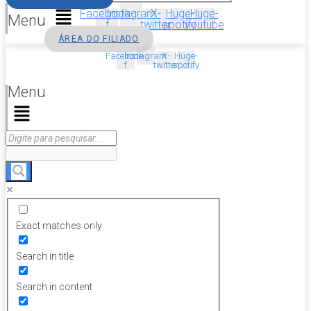
Facebook-
Instagram
X-
Huge-
Huge-
Menu
f
twitter
spotify
youtube
ÁREA DO FILIADO
Facebook-
Instagram
X-
Huge-
f
twitter
spotify
Menu
Exact matches only
Search in title
Search in content