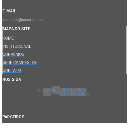
E-MAIL
secretaria@assufsm.com
MAPA DO SITE
HOME
INSTITUCIONAL
CONVÊNIOS
SEDE CAMPESTRE
CONTATO
NOS SIGA
Facebook-
Instagram
X-
Huge-
Huge-
f
twitter
spotify
youtube
PARCEIROS