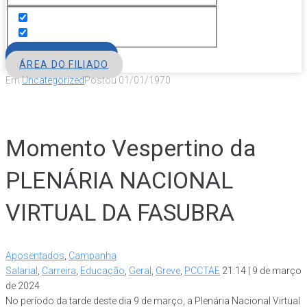
FILIE-SE
ÁREA DO FILIADO
Em
Uncategorized
Postou
01/01/1970
Momento Vespertino da
PLENÁRIA NACIONAL
VIRTUAL DA FASUBRA
Aposentados
,
Campanha
Salarial
,
Carreira
,
Educação
,
Geral
,
Greve
,
PCCTAE
21:14 | 9 de março
de 2024
No período da tarde deste dia 9 de março, a Plenária Nacional Virtual