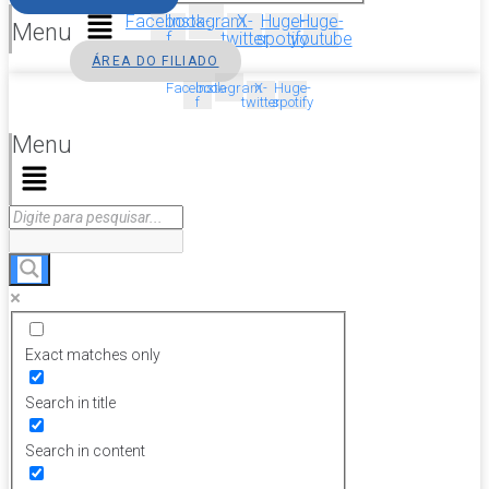
Facebook-
Instagram
X-
Huge-
Huge-
Menu
f
twitter
spotify
youtube
ÁREA DO FILIADO
Facebook-
Instagram
X-
Huge-
f
twitter
spotify
Menu
Exact matches only
Search in title
Search in content