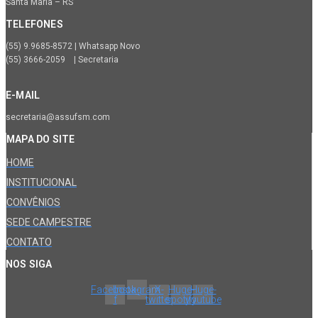
Santa Maria – RS
TELEFONES
(55) 9.9685-8572 | Whatsapp Novo
(55) 3666-2059 | Secretaria
E-MAIL
secretaria@assufsm.com
MAPA DO SITE
HOME
INSTITUCIONAL
CONVÊNIOS
SEDE CAMPESTRE
CONTATO
NOS SIGA
Facebook-
Instagram
X-
Huge-
Huge-
f
twitter
spotify
youtube