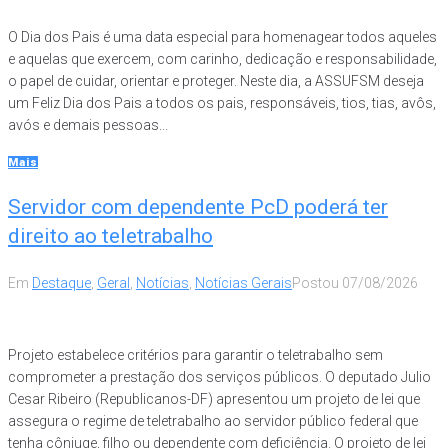
O Dia dos Pais é uma data especial para homenagear todos aqueles
e aquelas que exercem, com carinho, dedicação e responsabilidade,
o papel de cuidar, orientar e proteger. Neste dia, a ASSUFSM deseja
um Feliz Dia dos Pais a todos os pais, responsáveis, tios, tias, avôs,
avós e demais pessoas...
Mais
Servidor com dependente PcD poderá ter
direito ao teletrabalho
Em
Destaque
,
Geral
,
Notícias
,
Notícias Gerais
Postou
07/08/2026
Projeto estabelece critérios para garantir o teletrabalho sem
comprometer a prestação dos serviços públicos. O deputado Julio
Cesar Ribeiro (Republicanos-DF) apresentou um projeto de lei que
assegura o regime de teletrabalho ao servidor público federal que
tenha cônjuge, filho ou dependente com deficiência. O projeto de lei