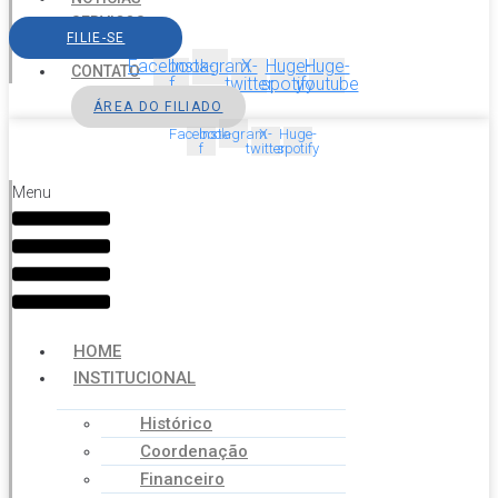
SERVIÇOS
FILIE-SE
AGENDA
Facebook-
Instagram
X-
Huge-
Huge-
CONTATO
f
twitter
spotify
youtube
ÁREA DO FILIADO
Facebook-
Instagram
X-
Huge-
f
twitter
spotify
Menu
HOME
INSTITUCIONAL
Histórico
Coordenação
Financeiro