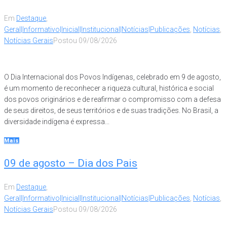
Em
Destaque
,
Geral|Informativo|Inicial|Institucional|Notícias|Publicações
,
Notícias
,
Notícias Gerais
Postou
09/08/2026
O Dia Internacional dos Povos Indígenas, celebrado em 9 de agosto,
é um momento de reconhecer a riqueza cultural, histórica e social
dos povos originários e de reafirmar o compromisso com a defesa
de seus direitos, de seus territórios e de suas tradições. No Brasil, a
diversidade indígena é expressa...
Mais
09 de agosto – Dia dos Pais
Em
Destaque
,
Geral|Informativo|Inicial|Institucional|Notícias|Publicações
,
Notícias
,
Notícias Gerais
Postou
09/08/2026