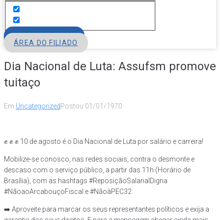
FILIE-SE
ÁREA DO FILIADO
Dia Nacional de Luta: Assufsm promove
tuitaço
Em
Uncategorized
Postou
01/01/1970
✊ ✊ ✊ 10 de agosto é o Dia Nacional de Luta por salário e carreira!
Mobilize-se conosco, nas redes sociais, contra o desmonte e
descaso com o serviço público, a partir das 11h (Horário de
Brasília), com as hashtags #ReposiçãoSalarialDigna
#NãoaoArcabouçoFiscal e #NãoàPEC32
➡️ Aproveite para marcar os seus representantes políticos e exija a