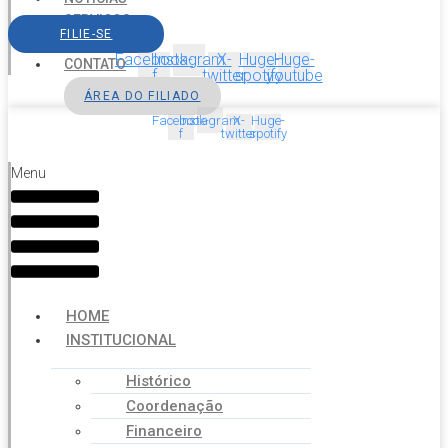
SERVIÇOS
FILIE-SE
AGENDA
Facebook-
Instagram
X-
Huge-
Huge-
CONTATO
f
twitter
spotify
youtube
ÁREA DO FILIADO
Facebook-
Instagram
X-
Huge-
f
twitter
spotify
Menu
HOME
INSTITUCIONAL
Histórico
Coordenação
Financeiro