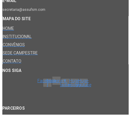
E-MAIL
secretaria@assufsm.com
MAPA DO SITE
HOME
INSTITUCIONAL
CONVÊNIOS
SEDE CAMPESTRE
CONTATO
NOS SIGA
Facebook-
Instagram
X-
Huge-
Huge-
f
twitter
spotify
youtube
PARCEIROS