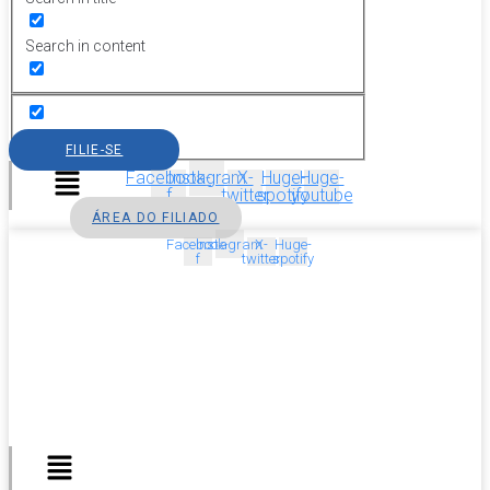
Search in content
FILIE-SE
Menu
Facebook-
Instagram
X-
Huge-
Huge-
f
twitter
spotify
youtube
ÁREA DO FILIADO
Facebook-
Instagram
X-
Huge-
f
twitter
spotify
Menu