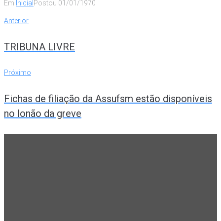
Em
Inicial
Postou
01/01/1970
Navegação
Anterior
Anterior
de
TRIBUNA LIVRE
Post
Próximo
Próximo
Fichas de filiação da Assufsm estão disponíveis
no lonão da greve