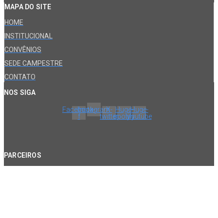
MAPA DO SITE
HOME
INSTITUCIONAL
CONVÊNIOS
SEDE CAMPESTRE
CONTATO
NOS SIGA
Facebook-
Instagram
X-
Huge-
Huge-
f
twitter
spotify
youtube
PARCEIROS