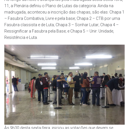
11, a Plenária definiu o Plano de Lutas da categoria. Ainda na
madrugada, aconteceu a inscrição das chapas, são elas: Chapa 1
– Fasubra Combativa, Livre e pela base; Chapa 2 – CTB por uma
Fasubra classista e de Luta; Chapa 3 – Sonhar Lutar; Chapa 4 –
Ressignificar a Fasubra pela Base; e Chapa 5 – Unir: Unidade,
Resistência e Luta.
Às 9h30 desta sexta-feira, iniciou as votações que devem se