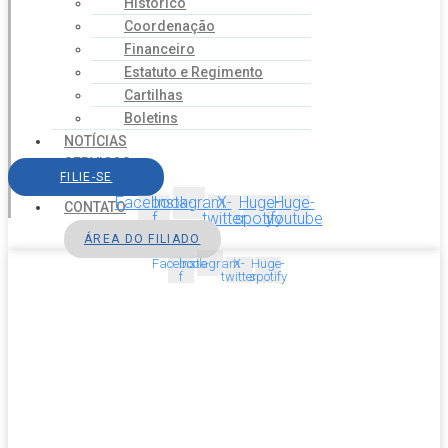
Histórico
Coordenação
Financeiro
Estatuto e Regimento
Cartilhas
Boletins
NOTÍCIAS
SERVIÇOS
FILIE-SE
AGENDA
Facebook-
Instagram
X-
Huge-
Huge-
CONTATO
f
twitter
spotify
youtube
ÁREA DO FILIADO
Facebook-
Instagram
X-
Huge-
f
twitter
spotify