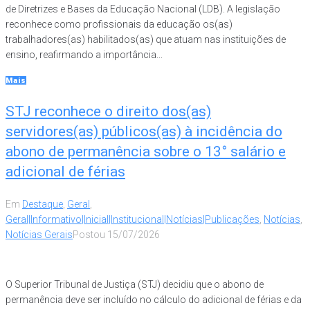
de Diretrizes e Bases da Educação Nacional (LDB). A legislação
reconhece como profissionais da educação os(as)
trabalhadores(as) habilitados(as) que atuam nas instituições de
ensino, reafirmando a importância...
Mais
STJ reconhece o direito dos(as)
servidores(as) públicos(as) à incidência do
abono de permanência sobre o 13° salário e
adicional de férias
Em
Destaque
,
Geral
,
Geral|Informativo|Inicial|Institucional|Notícias|Publicações
,
Notícias
,
Notícias Gerais
Postou
15/07/2026
O Superior Tribunal de Justiça (STJ) decidiu que o abono de
permanência deve ser incluído no cálculo do adicional de férias e da