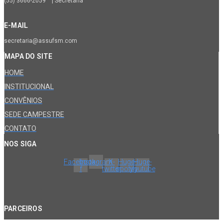
(55) 3666-2059 | Secretaria
E-MAIL
secretaria@assufsm.com
MAPA DO SITE
HOME
INSTITUCIONAL
CONVÊNIOS
SEDE CAMPESTRE
CONTATO
NOS SIGA
Facebook-
Instagram
X-
Huge-
Huge-
f
twitter
spotify
youtube
PARCEIROS