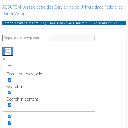
ASSUFSM | Associação dos Servidores da Universidade Federal de
Santa Maria
Horário de atendimento:
Seg – Sex: Das 7h às 11h30min – 12h30min
às 16h
Exact matches only
Search in title
Search in content