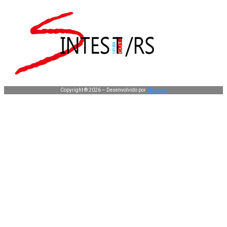
Copyright ® 2026 – Desenvolvido por
Manduá