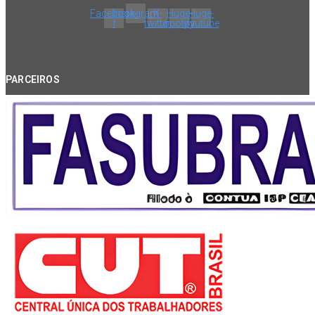
Facebook-
Instagram
X-
Huge-
Huge-
f
twitter
spotify
youtube
PARCEIROS