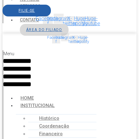
SERVIÇOS
FILIE-SE
AGENDA
Facebook-
Instagram
X-
Huge-
Huge-
CONTATO
f
twitter
spotify
youtube
ÁREA DO FILIADO
Facebook-
Instagram
X-
Huge-
f
twitter
spotify
Menu
HOME
INSTITUCIONAL
Histórico
Coordenação
Financeiro