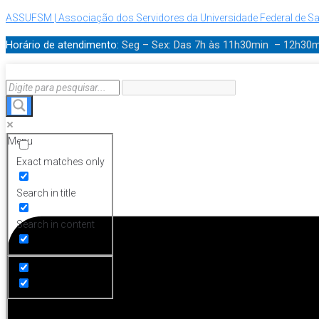
ASSUFSM | Associação dos Servidores da Universidade Federal de Sa
Horário de atendimento:
Seg – Sex: Das 7h às 11h30min – 12h30
Menu
Exact matches only
Search in title
Search in content