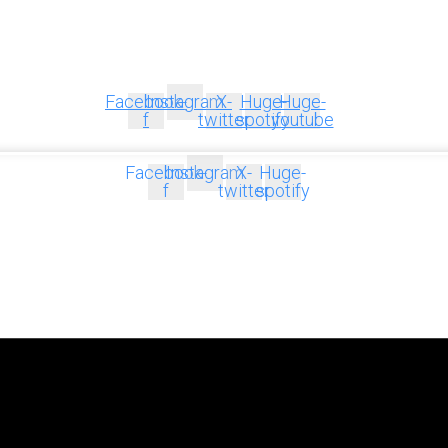
Facebook-
Instagram
X-
Huge-
Huge-
f
twitter
spotify
youtube
Facebook-
Instagram
X-
Huge-
f
twitter
spotify