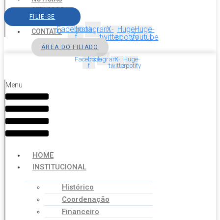
SERVIÇOS
FILIE-SE
AGENDA
Facebook-
Instagram
X-
Huge-
Huge-
CONTATO
f
twitter
spotify
youtube
ÁREA DO FILIADO
Facebook-
Instagram
X-
Huge-
f
twitter
spotify
Menu
HOME
INSTITUCIONAL
Histórico
Coordenação
Financeiro