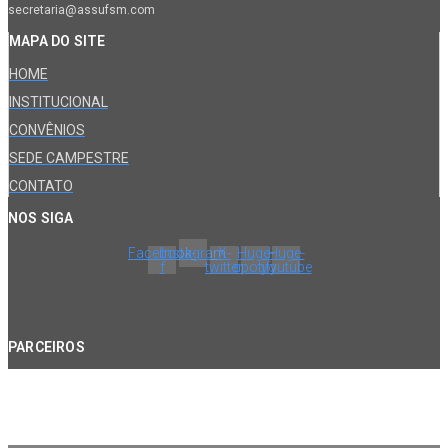
secretaria@assufsm.com
MAPA DO SITE
HOME
INSTITUCIONAL
CONVÊNIOS
SEDE CAMPESTRE
CONTATO
NOS SIGA
Facebook-
Instagram
X-
Huge-
Huge-
f
twitter
spotify
youtube
PARCEIROS