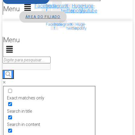
Facebook-
Instagram
X-
Huge-
Huge-
Menu
f
twitter
spotify
youtube
ÁREA DO FILIADO
Facebook-
Instagram
X-
Huge-
f
twitter
spotify
Menu
Exact matches only
Search in title
Search in content