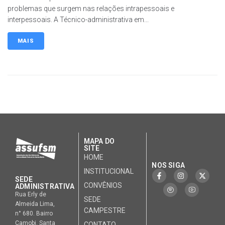
problemas que surgem nas relações intrapessoais e
interpessoais. A Técnico-administrativa em...
MAIS
MAPA DO
SITE
HOME
NOS SIGA
INSTITUCIONAL
SEDE
CONVÊNIOS
ADMINISTRATIVA
Rua Erly de
SEDE
Almeida Lima,
CAMPESTRE
n° 680. Bairro
Camobi. Santa
CONTATO