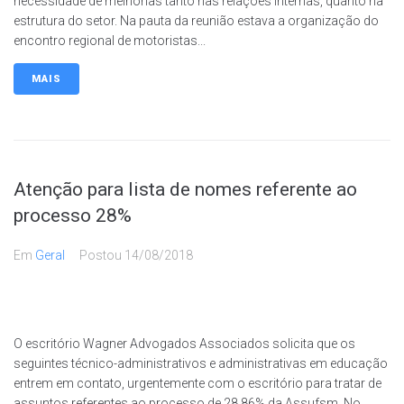
necessidade de melhorias tanto nas relações internas, quanto na
estrutura do setor. Na pauta da reunião estava a organização do
encontro regional de motoristas...
MAIS
Atenção para lista de nomes referente ao
processo 28%
Em
Geral
Postou
14/08/2018
O escritório Wagner Advogados Associados solicita que os
seguintes técnico-administrativos e administrativas em educação
entrem em contato, urgentemente com o escritório para tratar de
assuntos referentes ao processo de 28,86% da Assufsm. No