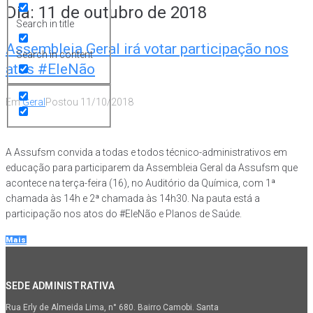
Dia:
11 de outubro de 2018
Search in title
Assembleia Geral irá votar participação nos
Search in content
atos #EleNão
Em
Geral
Postou
11/10/2018
A Assufsm convida a todas e todos técnico-administrativos em
educação para participarem da Assembleia Geral da Assufsm que
acontece na terça-feira (16), no Auditório da Química, com 1ª
chamada às 14h e 2ª chamada às 14h30. Na pauta está a
participação nos atos do #EleNão e Planos de Saúde.
Mais
SEDE ADMINISTRATIVA
Rua Erly de Almeida Lima, n° 680. Bairro Camobi. Santa