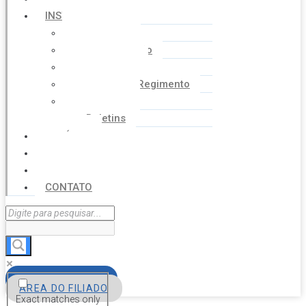
INSTITUCIONAL
Histórico
Coordenação
Financeiro
Estatuto e Regimento
Cartilhas
Boletins
NOTÍCIAS
SERVIÇOS
AGENDA
CONTATO
FILIE-SE
ÁREA DO FILIADO
Exact matches only