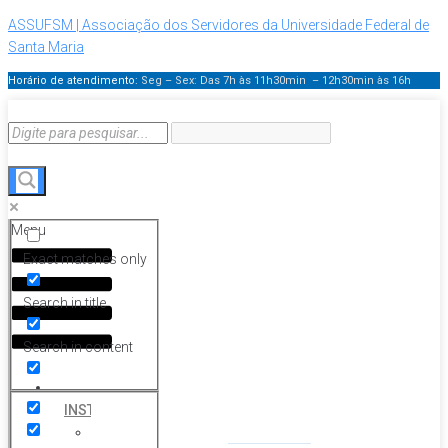
ASSUFSM | Associação dos Servidores da Universidade Federal de
Santa Maria
Horário de atendimento:
Seg – Sex: Das 7h às 11h30min – 12h30min
às 16h
Menu
Exact matches only
Search in title
Search in content
HOME
INSTITUCIONAL
Histórico