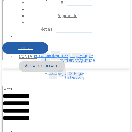
Coordenação
Financeiro
Estatuto e Regimento
Cartilhas
Boletins
NOTÍCIAS
SERVIÇOS
FILIE-SE
AGENDA
Facebook-
Instagram
X-
Huge-
Huge-
CONTATO
f
twitter
spotify
youtube
ÁREA DO FILIADO
Facebook-
Instagram
X-
Huge-
f
twitter
spotify
Menu
HOME