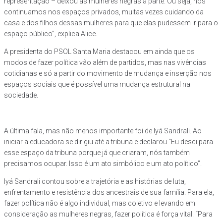
representação – deixou as mulheres negras a parte. Ou seja, nós
continuamos nos espaços privados, muitas vezes cuidando da
casa e dos filhos dessas mulheres para que elas pudessem ir para o
espaço público”, explica Alice.
A presidenta do PSOL Santa Maria destacou em ainda que os
modos de fazer política vão além de partidos, mas nas vivências
cotidianas e só a partir do movimento de mudança e inserção nos
espaços sociais que é possível uma mudança estrutural na
sociedade.
A última fala, mas não menos importante foi de Iyá Sandrali. Ao
iniciar a educadora se dirigiu até a tribuna e declarou “Eu desci para
esse espaço da tribuna porque já que criaram, nós também
precisamos ocupar. Isso é um ato simbólico e um ato político”.
Iyá Sandrali contou sobre a trajetória e as histórias de luta,
enfrentamento e resistência dos ancestrais de sua família. Para ela,
fazer política não é algo individual, mas coletivo e levando em
consideração as mulheres negras, fazer política é força vital. “Para