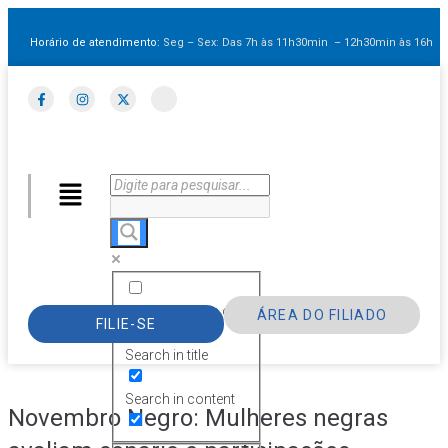
Horário de atendimento:
Seg – Sex: Das 7h às 11h30min – 12h30min
às 16h
Exact matches only
ÁREA DO FILIADO
FILIE-SE
Search in title
Search in content
Novembro Negro: Mulheres negras