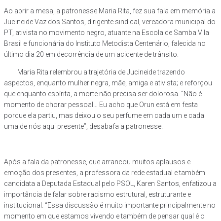
Ao abrir a mesa, a patronesse Maria Rita, fez sua fala em memória a
Jucineide Vaz dos Santos, dirigente sindical, vereadora municipal do
PT, ativista no movimento negro, atuante na Escola de Samba Vila
Brasil e funcionária do Instituto Metodista Centenário, falecida no
último dia 20 em decorrência de um acidente de trânsito.
Maria Rita relembrou a trajetória de Jucineide trazendo
aspectos, enquanto mulher negra, mãe, amiga e ativista; e reforçou
que enquanto espírita, a morte não precisa ser dolorosa. “Não é
momento de chorar pessoal… Eu acho que Orun está em festa
porque ela partiu, mas deixou o seu perfume em cada um e cada
uma de nós aqui presente”, desabafa a patronesse.
Após a fala da patronesse, que arrancou muitos aplausos e
emoção dos presentes, a professora da rede estadual e também
candidata a Deputada Estadual pelo PSOL, Karen Santos, enfatizou a
importância de falar sobre racismo estrutural, estruturante e
institucional. “Essa discussão é muito importante principalmente no
momento em que estamos vivendo e também de pensar qual é o