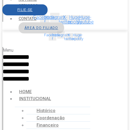
SERVIÇOS
FILIE-SE
AGENDA
Facebook-
Instagram
X-
Huge-
Huge-
CONTATO
f
twitter
spotify
youtube
ÁREA DO FILIADO
Facebook-
Instagram
X-
Huge-
f
twitter
spotify
Menu
HOME
INSTITUCIONAL
Histórico
Coordenação
Financeiro