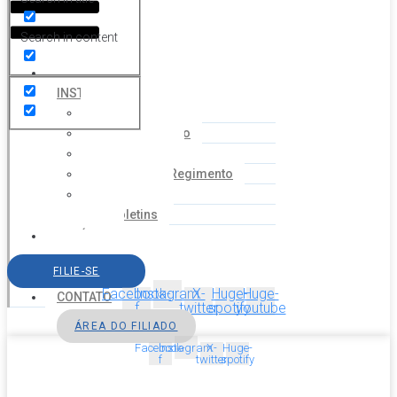
Search in content
HOME
INSTITUCIONAL
Histórico
Coordenação
Financeiro
Estatuto e Regimento
Cartilhas
Boletins
NOTÍCIAS
SERVIÇOS
FILIE-SE
AGENDA
Facebook-
Instagram
X-
Huge-
Huge-
CONTATO
f
twitter
spotify
youtube
ÁREA DO FILIADO
Facebook-
Instagram
X-
Huge-
f
twitter
spotify