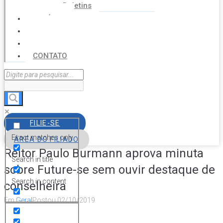
Boletins
NOTÍCIAS
SERVIÇOS
AGENDA
CONTATO
FILIE-SE
Exact matches only
ÁREA DO FILIADO
Reitor Paulo Burmann aprova minuta
Search in title
sobre Future-se sem ouvir destaque de
Search in content
conselheira
Em
Geral
Postou
02/10/2019