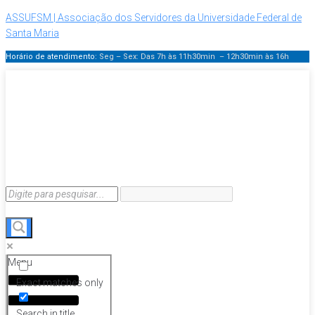
ASSUFSM | Associação dos Servidores da Universidade Federal de
Santa Maria
Horário de atendimento:
Seg – Sex: Das 7h às 11h30min – 12h30min
às 16h
Menu
Exact matches only
Search in title