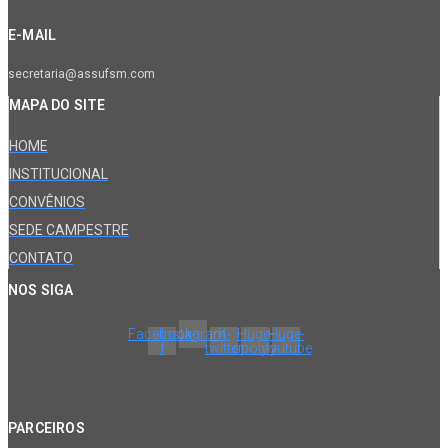
E-MAIL
secretaria@assufsm.com
MAPA DO SITE
HOME
INSTITUCIONAL
CONVÊNIOS
SEDE CAMPESTRE
CONTATO
NOS SIGA
Facebook-
Instagram
X-
Huge-
Huge-
f
twitter
spotify
youtube
PARCEIROS