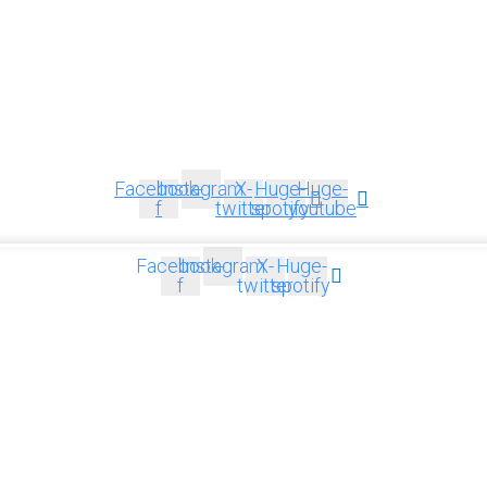
Facebook-
Instagram
X-
Huge-
Huge-
f
twitter
spotify
youtube
Facebook-
Instagram
X-
Huge-
f
twitter
spotify