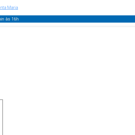
nta Maria
min
às 16h