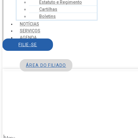
Estatuto e Regimento
Cartilhas
Boletins
NOTÍCIAS
SERVIÇOS
AGENDA
CONTATO
FILIE-SE
ÁREA DO FILIADO
Menu