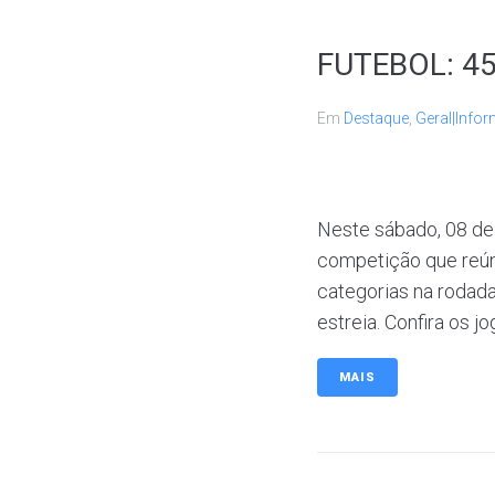
FUTEBOL: 45
Em
Destaque
,
Geral|Infor
Neste sábado, 08 de
competição que reún
categorias na rodad
estreia. Confira os jo
MAIS