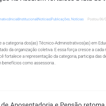
mativo|Inicial|Institucional|Notícias|Publicações
,
Notícias
Postou
06/
ue a categoria dos(as) Técnico-Administrativos(as) em E
tado da organização coletiva. E essa força cresce a cada n
cê fortalece a representação da categoria, participa das 
 benefícios como assessoria...
 de Aposentadoria e Pensão retoma 