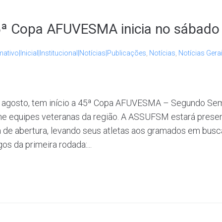
ª Copa AFUVESMA inicia no sábado 
mativo|Inicial|Institucional|Notícias|Publicações
,
Notícias
,
Notícias Gera
 agosto, tem início a 45ª Copa AFUVESMA – Segundo Seme
e equipes veteranas da região. A ASSUFSM estará prese
a de abertura, levando seus atletas aos gramados em bus
gos da primeira rodada:...