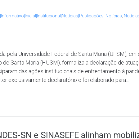
|Informativo|Inicial|Institucional|Notícias|Publicações
,
Notícias
,
Notícia
ada pela Universidade Federal de Santa Maria (UFSM), em
io de Santa Maria (HUSM), formaliza a declaração de atua
ciparam das ações institucionais de enfrentamento à pand
r exclusivamente declaratório e foi elaborado para...
DES-SN e SINASEFE alinham mobili