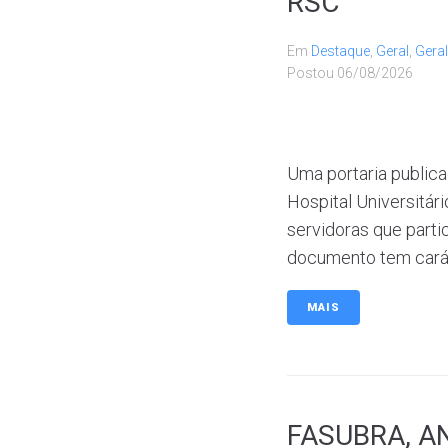
RSC
Em
Destaque
,
Geral
,
Geral
Postou
06/08/2026
Uma portaria public
Hospital Universitár
servidoras que parti
documento tem caráte
MAIS
FASUBRA, AN