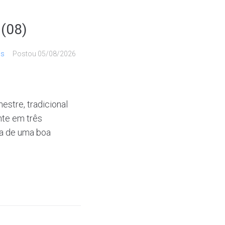
(08)
is
Postou
05/08/2026
stre, tradicional
nte em três
ca de uma boa