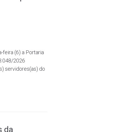
feira (6) a Portaria
13.048/2026
) servidores(as) do
s da