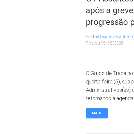
após a greve
progressão p
Em
Destaque
,
Geral|Infor
Postou
05/08/2026
O Grupo de Trabalho
quarta-feira (5), su
Administrativos(as) 
retomando a agenda t
MAIS