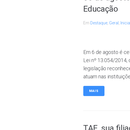
Educação
Em
Destaque
,
Geral
,
Inicia
Em 6 de agosto é cel
Lei nº 13.054/2014, 
legislação reconhece
atuam nas instituiçõe
MAIS
TAE, sua fili