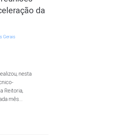
celeração da
s Gerais
alizou, nesta
cnico-
 Reitoria,
da mês....