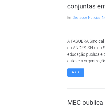
conjuntas em
Em
Destaque
,
Notícias
,
No
A FASUBRA Sindical p
do ANDES-SN e do SI
educação pública e d
esteve a organização
MAIS
MEC publica 