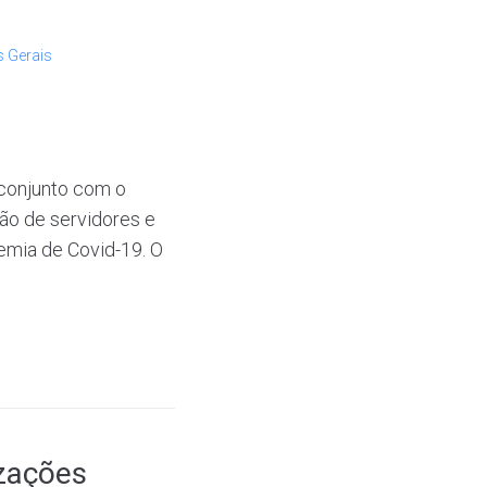
s Gerais
 conjunto com o
ção de servidores e
emia de Covid-19. O
zações