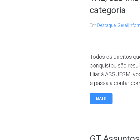
categoria
Em
Destaque
,
Geral|Infor
Todos os direitos q
conquistou são resul
filiar à ASSUFSM, vo
e passa a contar com
MAIS
GT Assuntos