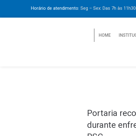
Horário de atendimento:
Seg – Sex: Das 7h às 11h
HOME
INSTITU
Portaria rec
durante enfr