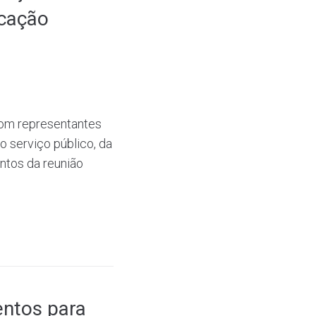
ucação
 com representantes
 serviço público, da
ontos da reunião
entos para