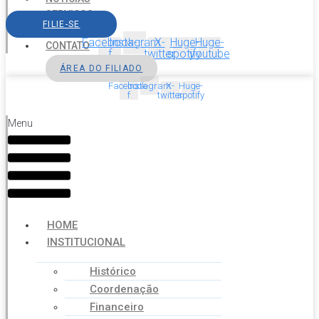
SERVIÇOS
FILIE-SE
AGENDA
Facebook-
Instagram
X-
Huge-
Huge-
CONTATO
f
twitter
spotify
youtube
ÁREA DO FILIADO
Facebook-
Instagram
X-
Huge-
f
twitter
spotify
Menu
HOME
INSTITUCIONAL
Histórico
Coordenação
Financeiro