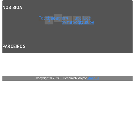
NOS SIGA
Facebook-
Instagram
X-
Huge-
Huge-
f
twitter
spotify
youtube
PARCEIROS
Copyright ® 2026 – Desenvolvido por
Manduá