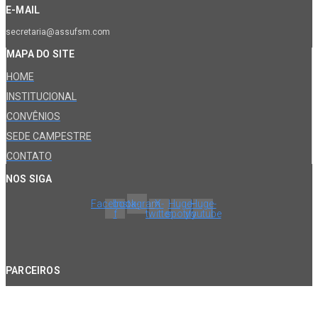
E-MAIL
secretaria@assufsm.com
MAPA DO SITE
HOME
INSTITUCIONAL
CONVÊNIOS
SEDE CAMPESTRE
CONTATO
NOS SIGA
Facebook-
Instagram
X-
Huge-
Huge-
f
twitter
spotify
youtube
PARCEIROS