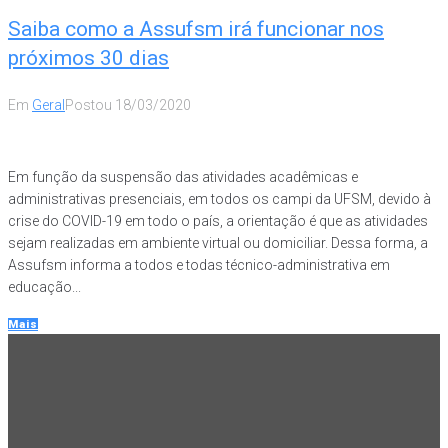
Saiba como a Assufsm irá funcionar nos
próximos 30 dias
Em
Geral
Postou
18/03/2020
Em função da suspensão das atividades acadêmicas e
administrativas presenciais, em todos os campi da UFSM, devido à
crise do COVID-19 em todo o país, a orientação é que as atividades
sejam realizadas em ambiente virtual ou domiciliar. Dessa forma, a
Assufsm informa a todos e todas técnico-administrativa em
educação...
Mais