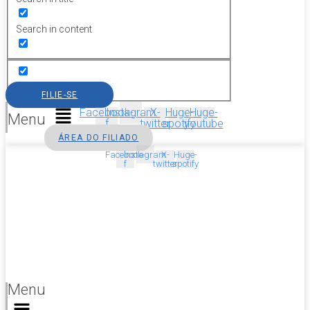
Search in content
FILIE-SE
Facebook-
Instagram
X-
Huge-
Huge-
Menu
f
twitter
spotify
youtube
ÁREA DO FILIADO
Facebook-
Instagram
X-
Huge-
f
twitter
spotify
Menu