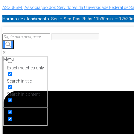
ASSUFSM | Associação dos Servidores da Universidade Federal de Sa
Horário de atendimento:
Seg – Sex: Das 7h às 11h30min – 12h30
Menu
Exact matches only
Search in title
Search in content