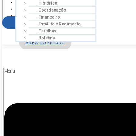
NOTÍCIAS
Histórico
SERVIÇOS
Coordenação
AGENDA
Financeiro
CONTATO
FILIE-SE
Estatuto e Regimento
Cartilhas
Boletins
ÁREA DO FILIADO
Menu