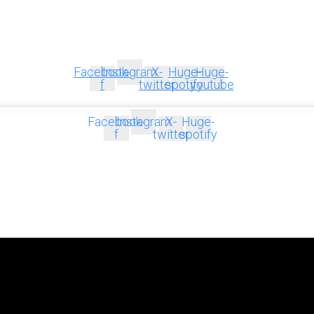
Facebook-
Instagram
X-
Huge-
Huge-
f
twitter
spotify
youtube
Facebook-
Instagram
X-
Huge-
f
twitter
spotify