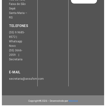
Faixa de São
Sepé.
Santa Maria –
RS
TELEFONES
(55) 9.9685-
8572 |
Whatsapp
Novo
(55) 3666-
2059 |
Secretaria
E-MAIL
secretaria@assufsm.com
Copyright ® 2026 – Desenvolvido por
Manduá