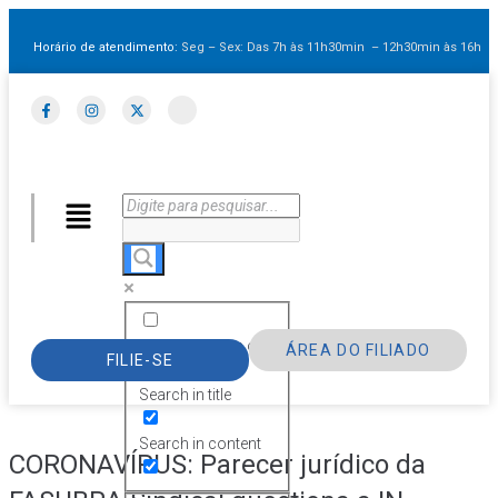
Horário de atendimento:
Seg – Sex: Das 7h às 11h30min – 12h30min
às 16h
Exact matches only
ÁREA DO FILIADO
FILIE-SE
Search in title
Search in content
CORONAVÍRUS: Parecer jurídico da