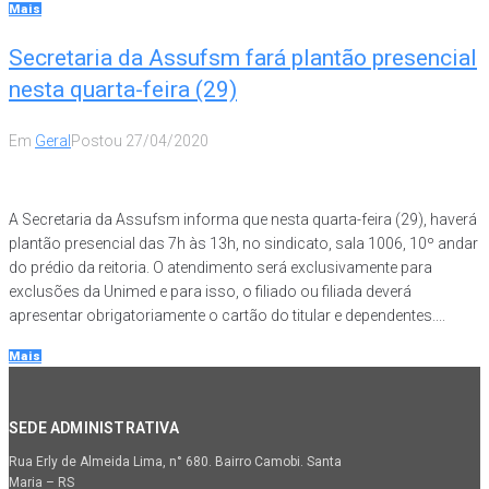
Mais
Secretaria da Assufsm fará plantão presencial
nesta quarta-feira (29)
Em
Geral
Postou
27/04/2020
A Secretaria da Assufsm informa que nesta quarta-feira (29), haverá
plantão presencial das 7h às 13h, no sindicato, sala 1006, 10º andar
do prédio da reitoria. O atendimento será exclusivamente para
exclusões da Unimed e para isso, o filiado ou filiada deverá
apresentar obrigatoriamente o cartão do titular e dependentes....
Mais
SEDE ADMINISTRATIVA
Rua Erly de Almeida Lima, n° 680. Bairro Camobi. Santa
Maria – RS