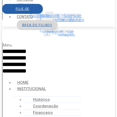
SERVIÇOS
FILIE-SE
AGENDA
Facebook-
Instagram
X-
Huge-
Huge-
CONTATO
f
twitter
spotify
youtube
ÁREA DO FILIADO
Facebook-
Instagram
X-
Huge-
f
twitter
spotify
Menu
HOME
INSTITUCIONAL
Histórico
Coordenação
Financeiro