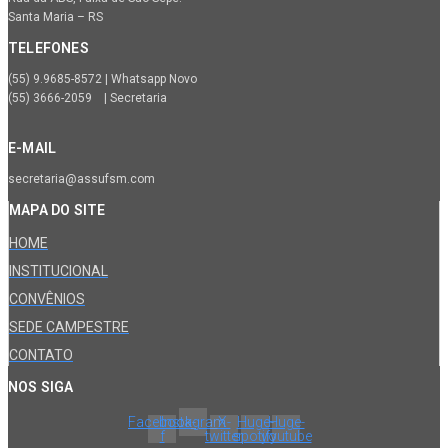
Santa Maria – RS
TELEFONES
(55) 9.9685-8572 | Whatsapp Novo
(55) 3666-2059 | Secretaria
E-MAIL
secretaria@assufsm.com
MAPA DO SITE
HOME
INSTITUCIONAL
CONVÊNIOS
SEDE CAMPESTRE
CONTATO
NOS SIGA
Facebook-
Instagram
X-
Huge-
Huge-
f
twitter
spotify
youtube