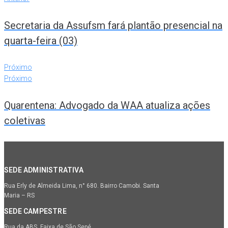
Secretaria da Assufsm fará plantão presencial na
quarta-feira (03)
Próximo
Próximo
Quarentena: Advogado da WAA atualiza ações
coletivas
SEDE ADMINISTRATIVA
Rua Erly de Almeida Lima, n° 680. Bairro Camobi. Santa
Maria – RS
SEDE CAMPESTRE
Rua da ABS, Faixa de São Sepé.