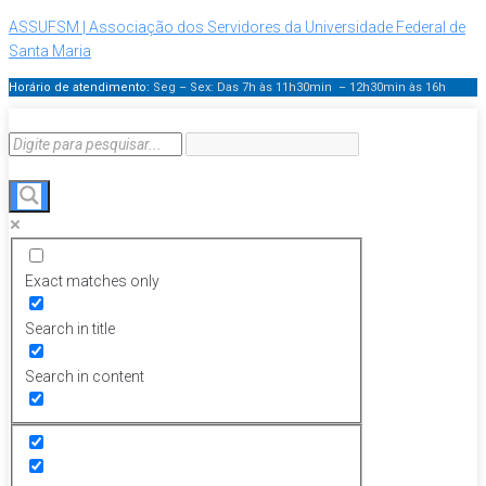
ASSUFSM | Associação dos Servidores da Universidade Federal de
Santa Maria
Horário de atendimento:
Seg – Sex: Das 7h às 11h30min – 12h30min
às 16h
Exact matches only
Search in title
Search in content