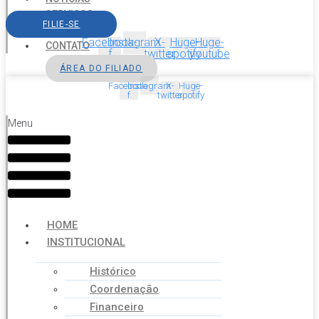
SERVIÇOS
FILIE-SE
AGENDA
Facebook-
Instagram
X-
Huge-
Huge-
CONTATO
f
twitter
spotify
youtube
ÁREA DO FILIADO
Facebook-
Instagram
X-
Huge-
f
twitter
spotify
Menu
HOME
INSTITUCIONAL
Histórico
Coordenação
Financeiro