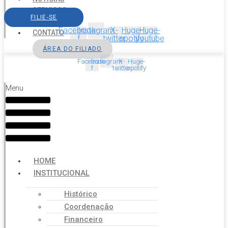
SERVIÇOS
FILIE-SE
AGENDA
Facebook-
Instagram
X-
Huge-
Huge-
CONTATO
f
twitter
spotify
youtube
ÁREA DO FILIADO
Facebook-
Instagram
X-
Huge-
f
twitter
spotify
Menu
HOME
INSTITUCIONAL
Histórico
Coordenação
Financeiro