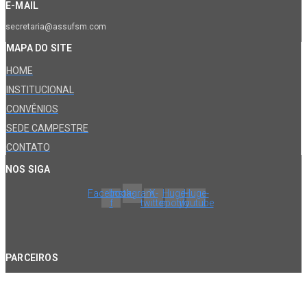
E-MAIL
secretaria@assufsm.com
MAPA DO SITE
HOME
INSTITUCIONAL
CONVÊNIOS
SEDE CAMPESTRE
CONTATO
NOS SIGA
Facebook-
Instagram
X-
Huge-
Huge-
f
twitter
spotify
youtube
PARCEIROS