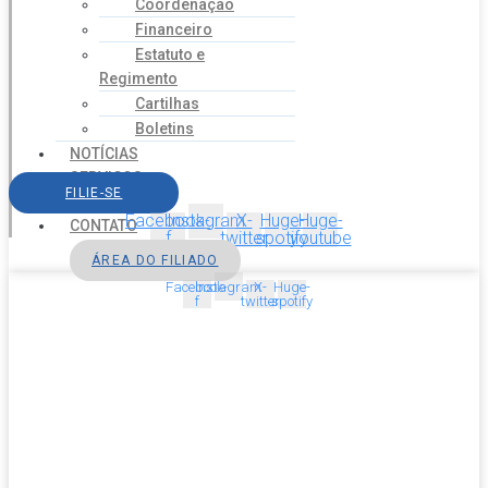
Coordenação
Financeiro
Estatuto e
Regimento
Cartilhas
Boletins
NOTÍCIAS
SERVIÇOS
FILIE-SE
AGENDA
Facebook-
Instagram
X-
Huge-
Huge-
CONTATO
f
twitter
spotify
youtube
ÁREA DO FILIADO
Facebook-
Instagram
X-
Huge-
f
twitter
spotify