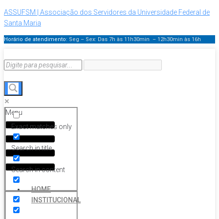
ASSUFSM | Associação dos Servidores da Universidade Federal de
Santa Maria
Horário de atendimento:
Seg – Sex: Das 7h às 11h30min – 12h30min
às 16h
Menu
Exact matches only
Search in title
Search in content
HOME
INSTITUCIONAL