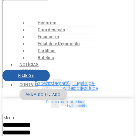
Histórico
Coordenação
Financeiro
Estatuto e Regimento
Cartilhas
Boletins
NOTÍCIAS
SERVIÇOS
FILIE-SE
AGENDA
Facebook-
Instagram
X-
Huge-
Huge-
CONTATO
f
twitter
spotify
youtube
ÁREA DO FILIADO
Facebook-
Instagram
X-
Huge-
f
twitter
spotify
Menu