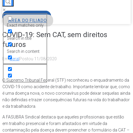
FILIE-SE
ÁREA DO FILIADO
Exact matches only
COVID-19: Sem CAT, sem direitos
Search in title
futuros
Search in content
Em
Geral
Postou
11/08/2020
O Supremo Tribunal Federal (STF) reconheceu o enquadramento da
COVID-19 como acidente de trabalho. Importante lembrar que, como
é uma doença nova, o novo coronavírus pode deixar sequelas ainda
não definidas e trazer consequências futuras na vida do trabalhador
e da trabalhadora.
A FASUBRA Sindical destaca que aqueles profissionais que estão
em trabalho presencial e foram afastados em virtude da
contaminação pela doença devem preencher o formulário da CAT –