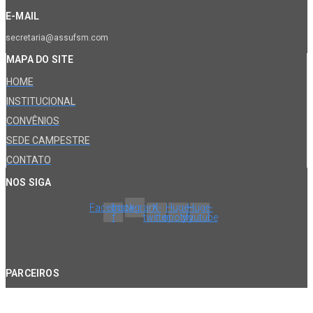
E-MAIL
secretaria@assufsm.com
MAPA DO SITE
HOME
INSTITUCIONAL
CONVÊNIOS
SEDE CAMPESTRE
CONTATO
NOS SIGA
Facebook-
Instagram
X-
Huge-
Huge-
f
twitter
spotify
youtube
PARCEIROS