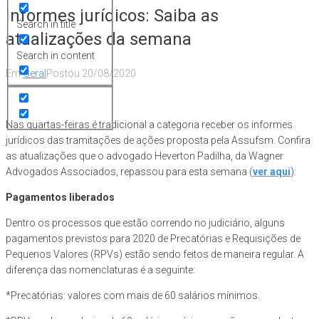
Informes jurídicos: Saiba as
Search in title
atualizações da semana
Search in content
Em
Geral
Postou
20/08/2020
Nas quartas-feiras é tradicional a categoria receber os informes
jurídicos das tramitações de ações proposta pela Assufsm. Confira
as atualizações que o advogado Heverton Padilha, da Wagner
Advogados Associados, repassou para esta semana (
ver aqui
):
Pagamentos liberados
Dentro os processos que estão correndo no judiciário, alguns
pagamentos previstos para 2020 de Precatórias e Requisições de
Pequenos Valores (RPVs) estão sendo feitos de maneira regular. A
diferença das nomenclaturas é a seguinte:
*Precatórias: valores com mais de 60 salários mínimos.