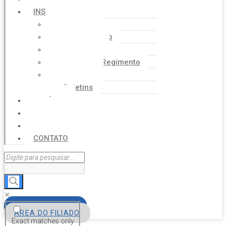
INSTITUCIONAL
Histórico
Coordenação
Financeiro
Estatuto e Regimento
Cartilhas
Boletins
NOTÍCIAS
SERVIÇOS
AGENDA
CONTATO
FILIE-SE
ÁREA DO FILIADO
Exact matches only