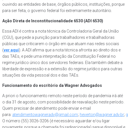
ouvindo as entidades de base, órgãos públicos, instituições, porque
para ser feita, o governo federal foi extremamente autoritário.
Ação Direta de Inconstitucionalidade 6530 (ADI 6530)
Essa ADI é contra a nota técnica da Controladoria Geral da União
(CGU), que pede a punição para trabalhadores e trabalhadoras
públicas que criticarem o órgão em que atuam nas redes sociais
(
ver aqui
). A ADI afirma que a nota técnica afronta ao direito dos e
das TAEs, e pede uma interpretação da Constituição Federal no
regime jurídico único dos servidores federais. Ela também debate a
liberdade de expressão e a extensão do regime jurídico para outras
situações da vida pessoal dos e das TAEs.
Funcionamento do escritório da Wagner Advogados
A priori o funcionamento remoto neste período de pandemia irá até
o dia 31 de agosto, com possibilidade de reavaliação neste período.
Quem precisar de atendimento pode enviar e-mail
para:
atendimentowagneradv@gmail.com
;
heverton@wagner.adv.br
;
g
O número (55) 3026-3206 (é necessário aguardar e/ou ligar
novamente, porque a chamada foi redirecionada) segue disponível e