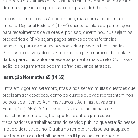
*RPVs: valores abaixo de 60 salários mínimos e são pagos dentro
de uma sequência do processo com prazo de 60 dias.
Todos pagamentos estão ocorrendo, mas com a pandemia, o
Tribunal Regional Federal 4 (TRF4) quer evitar filas e aglomerações
para recebimentos de valores e, por isso, determinou que sejam os
precatórios e RPVs sejam pagos através de transferências
bancárias, para as contas pessoais das pessoas beneficiadas.
Para isso, o advogado deve informar ao juiz o número da conta e
dados para o juiz autorizar esse pagamento mais direto. Com essa
ação, os pagamentos podem sofrer pequenos atrasos.
Instrução Normativa 65 (IN 65)
Entra em vigor em setembro, mas ainda se tem muitas questões que
precisam ser debatidas, como os custos que vão representam nos
bolsos dos Técnico Administrativos e Administrativas em
Educação (TAEs). Além disso, a IN veta os adicionais de
insalubridade, moradia, transportes e outros para esses
trabalhadores e trabalhadoras do serviço público que estarão nesse
modelo de teletrabalho. O trabalho remoto precisou ser adaptado
por todos os e as trabalhadoras e a IN precisa ser melhorada,