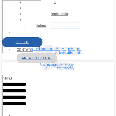
Coordenação
Financeiro
Estatuto e Regimento
Cartilhas
Boletins
NOTÍCIAS
SERVIÇOS
FILIE-SE
AGENDA
Facebook-
Instagram
X-
Huge-
Huge-
CONTATO
f
twitter
spotify
youtube
ÁREA DO FILIADO
Facebook-
Instagram
X-
Huge-
f
twitter
spotify
Menu
HOME