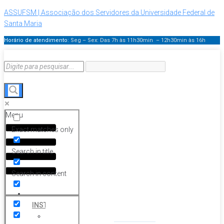
ASSUFSM | Associação dos Servidores da Universidade Federal de
Santa Maria
Horário de atendimento:
Seg – Sex: Das 7h às 11h30min – 12h30min
às 16h
Menu
Exact matches only
Search in title
Search in content
HOME
INSTITUCIONAL
Histórico