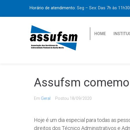
Horário de atendimento:
Seg – Sex: Das 7h às 11h
HOME
INSTITU
Assufsm comemora
Em
Geral
Postou
18/09/2020
Hoje é um dia especial para todas as pess
direitos dos Técnico Administrativos e Ad