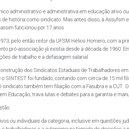
co administrativo e administrativa em educação ativo ou
os de história como sindicato. Mas antes disso, a Assufs
assim funcionou por 17 anos.
973, pelo então reitor da UFSM Hélios Homero, com a pri
nto pró-associação já existia desde a década de 1960. E
ições de trabalho e a defasagem salarial.
a construção dos Sindicatos Estaduais de Trabalhadores e
0 o SINTEST foi fundado, contando com cerca de 15 mil fili
sindicato também tem filiação com a Fasubra e a CUT. De
em Educação, trava lutas e debates para a garantia e manu
stão:
vos ou individuais da categoria, inclusive em questões judi
s e trabalhadoras e a autonomia na tomada de decisões a ní