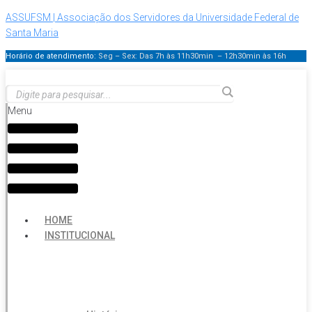
ASSUFSM | Associação dos Servidores da Universidade Federal de
Santa Maria
Horário de atendimento:
Seg – Sex: Das 7h às 11h30min – 12h30min
às 16h
Menu
HOME
INSTITUCIONAL