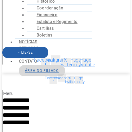
Histórico
Coordenação
Financeiro
Estatuto e Regimento
Cartilhas
Boletins
NOTÍCIAS
SERVIÇOS
FILIE-SE
AGENDA
Facebook-
Instagram
X-
Huge-
Huge-
CONTATO
f
twitter
spotify
youtube
ÁREA DO FILIADO
Facebook-
Instagram
X-
Huge-
f
twitter
spotify
Menu