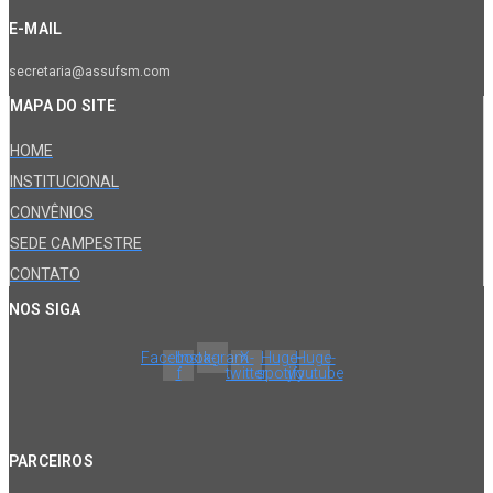
E-MAIL
secretaria@assufsm.com
MAPA DO SITE
HOME
INSTITUCIONAL
CONVÊNIOS
SEDE CAMPESTRE
CONTATO
NOS SIGA
Facebook-
Instagram
X-
Huge-
Huge-
f
twitter
spotify
youtube
PARCEIROS