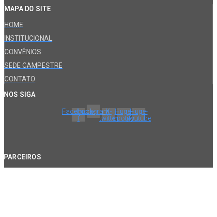
MAPA DO SITE
HOME
INSTITUCIONAL
CONVÊNIOS
SEDE CAMPESTRE
CONTATO
NOS SIGA
Facebook-
Instagram
X-
Huge-
Huge-
f
twitter
spotify
youtube
PARCEIROS