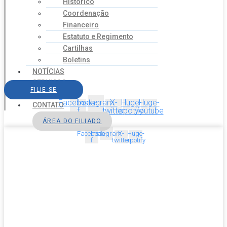
Histórico
Coordenação
Financeiro
Estatuto e Regimento
Cartilhas
Boletins
NOTÍCIAS
SERVIÇOS
FILIE-SE
AGENDA
Facebook-
Instagram
X-
Huge-
Huge-
CONTATO
f
twitter
spotify
youtube
ÁREA DO FILIADO
Facebook-
Instagram
X-
Huge-
f
twitter
spotify