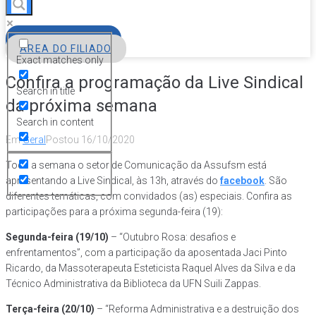
FILIE-SE
ÁREA DO FILIADO
Exact matches only
Confira a programação da Live Sindical
Search in title
da próxima semana
Search in content
Em
Geral
Postou
16/10/2020
Toda a semana o setor de Comunicação da Assufsm está
apresentando a Live Sindical, às 13h, através do
facebook
. São
diferentes temáticas, com convidados (as) especiais. Confira as
participações para a próxima segunda-feira (19):
Segunda-feira (19/10)
– “Outubro Rosa: desafios e
enfrentamentos”, com a participação da aposentada Jaci Pinto
Ricardo, da Massoterapeuta Esteticista Raquel Alves da Silva e da
Técnico Administrativa da Biblioteca da UFN Suili Zappas.
Terça-feira (20/10)
– “Reforma Administrativa e a destruição dos