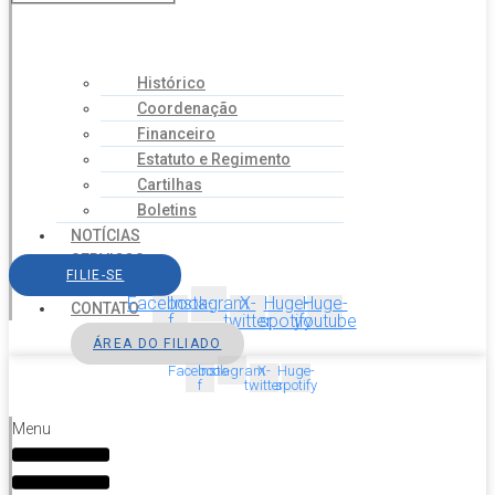
Histórico
Coordenação
Financeiro
Estatuto e Regimento
Cartilhas
Boletins
NOTÍCIAS
SERVIÇOS
FILIE-SE
AGENDA
Facebook-
Instagram
X-
Huge-
Huge-
CONTATO
f
twitter
spotify
youtube
ÁREA DO FILIADO
Facebook-
Instagram
X-
Huge-
f
twitter
spotify
Menu