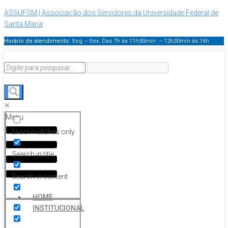
ASSUFSM | Associação dos Servidores da Universidade Federal de
Santa Maria
Horário de atendimento:
Seg – Sex: Das 7h às 11h30min – 12h30min
às 16h
Menu
Exact matches only
Search in title
Search in content
HOME
INSTITUCIONAL