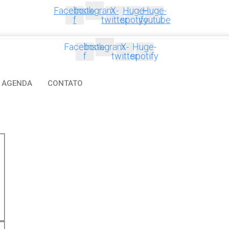
Facebook-
Instagram
X-
Huge-
Huge-
f
twitter
spotify
youtube
Facebook-
Instagram
X-
Huge-
f
twitter
spotify
AGENDA
CONTATO