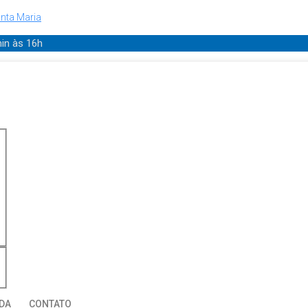
nta Maria
min
às 16h
DA
CONTATO