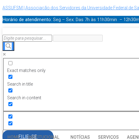
ASSUFSM | Associação dos Servidores da Universidade Federal de Sa
Horário de atendimento:
Seg – Sex: Das 7h às 11h30min – 12h30
Exact matches only
Search in title
Search in content
FILIE-SE
HOME
INSTITUCIONAL
NOTÍCIAS
SERVIÇOS
AGEN