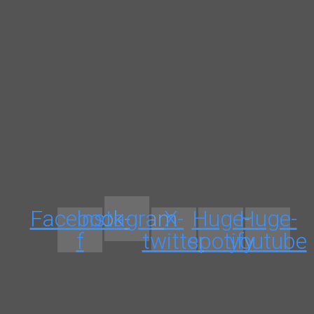
Facebook-
Instagram
X-
Huge-
Huge-
f
twitter
spotify
youtube