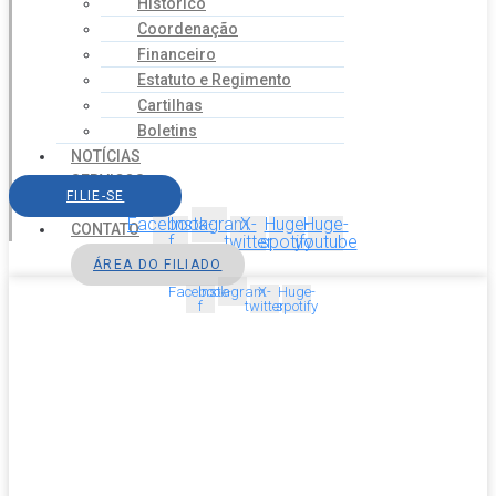
Histórico
Coordenação
Financeiro
Estatuto e Regimento
Cartilhas
Boletins
NOTÍCIAS
SERVIÇOS
FILIE-SE
AGENDA
Facebook-
Instagram
X-
Huge-
Huge-
CONTATO
f
twitter
spotify
youtube
ÁREA DO FILIADO
Facebook-
Instagram
X-
Huge-
f
twitter
spotify