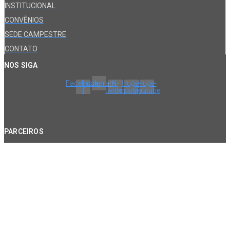
INSTITUCIONAL
CONVÊNIOS
SEDE CAMPESTRE
CONTATO
NOS SIGA
Facebook-
Instagram
X-
Huge-
Huge-
f
twitter
spotify
youtube
PARCEIROS