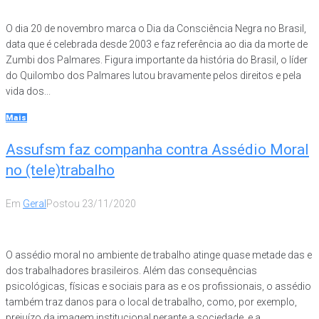
O dia 20 de novembro marca o Dia da Consciência Negra no Brasil,
data que é celebrada desde 2003 e faz referência ao dia da morte de
Zumbi dos Palmares. Figura importante da história do Brasil, o líder
do Quilombo dos Palmares lutou bravamente pelos direitos e pela
vida dos...
Mais
Assufsm faz companha contra Assédio Moral
no (tele)trabalho
Em
Geral
Postou
23/11/2020
O assédio moral no ambiente de trabalho atinge quase metade das e
dos trabalhadores brasileiros. Além das consequências
psicológicas, físicas e sociais para as e os profissionais, o assédio
também traz danos para o local de trabalho, como, por exemplo,
prejuízo da imagem institucional perante a sociedade, e a