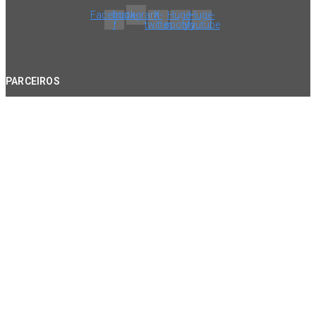
Facebook-
Instagram
X-
Huge-
Huge-
f
twitter
spotify
youtube
PARCEIROS