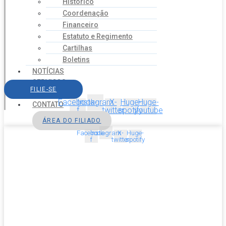
Histórico
Coordenação
Financeiro
Estatuto e Regimento
Cartilhas
Boletins
NOTÍCIAS
SERVIÇOS
FILIE-SE
AGENDA
Facebook-
Instagram
X-
Huge-
Huge-
CONTATO
f
twitter
spotify
youtube
ÁREA DO FILIADO
Facebook-
Instagram
X-
Huge-
f
twitter
spotify