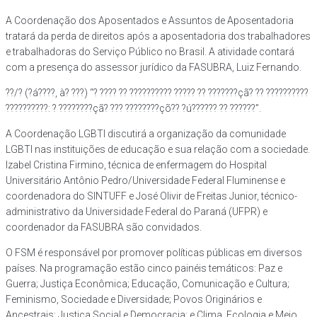
A Coordenação dos Aposentados e Assuntos de Aposentadoria
tratará da perda de direitos após a aposentadoria dos trabalhadores
e trabalhadoras do Serviço Público no Brasil. A atividade contará
com a presença do assessor jurídico da FASUBRA, Luiz Fernando.
??/? (?á????, à? ???) “? ???? ?? ?????????? ????? ?? ???????çã? ?? ??????????
??????????: ? ????????çã? ??? ????????çõ?? ?ú?????? ?? ??????”.
A Coordenação LGBTI discutirá a organização da comunidade
LGBTI nas instituições de educação e sua relação com a sociedade.
Izabel Cristina Firmino, técnica de enfermagem do Hospital
Universitário Antônio Pedro/Universidade Federal Fluminense e
coordenadora do SINTUFF e José Olivir de Freitas Junior, técnico-
administrativo da Universidade Federal do Paraná (UFPR) e
coordenador da FASUBRA são convidados.
O FSM é responsável por promover políticas públicas em diversos
países. Na programação estão cinco painéis temáticos: Paz e
Guerra; Justiça Econômica; Educação, Comunicação e Cultura;
Feminismo, Sociedade e Diversidade; Povos Originários e
Ancestrais; Justiça Social e Democracia; e Clima, Ecologia e Meio