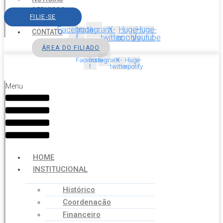
SERVIÇOS
FILIE-SE
AGENDA
Facebook-
Instagram
X-
Huge-
Huge-
CONTATO
f
twitter
spotify
youtube
ÁREA DO FILIADO
Facebook-
Instagram
X-
Huge-
f
twitter
spotify
Menu
HOME
INSTITUCIONAL
Histórico
Coordenação
Financeiro