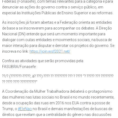
Federais (Fonasefe), com temas relevantes para a categoria e para
denunciar as ações do governo contra o serviço público, em
especial às Instituições Públicas de Ensino Superior e as reformas.
As inscrições já foram abertas e a Federação orienta as entidades
de base a se inscreverem para acompanhar os debates. A Direção
Nacional (DN) entende que será um momento importante para
dialogar com outas entidades e movimentos sociais, na busca de
maior interação para disputar e derrotar os projetos do governo. Se
inscreva no link:
https://join.wsf2021.net/
Confira as atividades que serão promovidas pela
FASUBRA/Fonasefe:
??/? (???????-?????, à? ???) ???? ?? ???????? ??? ? ???? “? ????? ??? ????????
?? ???? ???? ??????????”
A Coordenação da Mulher Trabalhadora debaterá o protagonismo
das mulheres nas lutas sociais no Brasil e no mundo recentemente,
desde a ocupação das ruas em 2016 nos EUA contra a posse de
Trump, o
#EleNao
no Brasil e demais manifestações de buscas de
direitos que revelam que a centralidade do gênero nas discussões