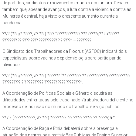
de partidos, sindicatos e movimentos muda a conjuntura. Debater
também que, apesar de avanços, a luta contra a violência contra as
Mulheres é central, haja visto o crescente aumento durante a
pandemia.
??/? (???ç?-?????, à? ???) ???? “????????????? ??? ?????ç?? ?ú??????
???????? ?? ???? ???? ?????????? ? ? ????” – ????????.
O Sindicato dos Trabalhadores da Fiocruz (ASFOC) indicará dois
especialistas sobre vacinas e epidemiologia para participar da
atividade.
??/? (???ç?-?????, à? ???) ??????? “?? ???????? ?? ???????????/????????????
?????????? ? ? ????????? ??????? ???? ????????”.
A Coordenação de Políticas Sociais e Gênero discutirá as
dificuldades enfrentadas pelo trabalhador/trabalhadora deficiente no
processo de inclusão no mundo do trabalho: serviço público.
?? / ? (??????-?????, à? ???) ????????? “?? ????? ????? ?? ?????çã?”.
A Coordenação de Raça e Etnia debaterá sobre a presença e
atuação dos negros nas Instituições Públicas de Ensino Superior.