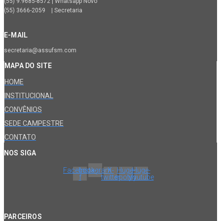
(55) 9.9685-8572 | Whatsapp Novo
(55) 3666-2059 | Secretaria
E-MAIL
secretaria@assufsm.com
MAPA DO SITE
HOME
INSTITUCIONAL
CONVÊNIOS
SEDE CAMPESTRE
CONTATO
NOS SIGA
Facebook-
Instagram
X-
Huge-
Huge-
f
twitter
spotify
youtube
PARCEIROS