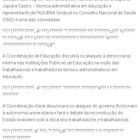
Jupiara Castro – técnica-administrativa em educação e
representante da FASUBRA Sindical no Conselho Nacional de Saúde
(CNS) é uma das convidadas.
??/? (??????-?????, à? ???) ??????? “? ?????????? ??? ????????çõ?? ?ú??????
?? ?????çã? ??? ? ó???? ??? ????????????? ? ????????????? ?é?????
-??????????????? ?? ?????çã?”.
A Coordenação de Educação discutirá os ataques a democracia
interna nas Instituições Públicas de Educação na visão das
trabalhadoras e trabalhadores técnico-administrativos em
educação.
??/? (??????-?????, à? ???) ?????? “????????? ?????????á??? ? ? ?????? ???
????????”.
A Coordenação-Geral denunciará os ataques do governo Bolsonaro
à autonomia universitária e fará o debate da reconstrução do
Estado brasileiro sob a ótica dos trabalhadores e trabalhadoras.
??/? (?????-?????, à? ???) “? ????çã? ??? ??????????? ? ?? ???í????? ??
??????? ???????”.