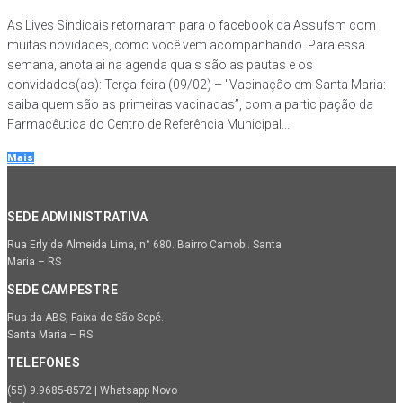
As Lives Sindicais retornaram para o facebook da Assufsm com
muitas novidades, como você vem acompanhando. Para essa
semana, anota ai na agenda quais são as pautas e os
convidados(as): Terça-feira (09/02) – "Vacinação em Santa Maria:
saiba quem são as primeiras vacinadas”, com a participação da
Farmacêutica do Centro de Referência Municipal...
Mais
SEDE ADMINISTRATIVA
Rua Erly de Almeida Lima, n° 680. Bairro Camobi. Santa
Maria – RS
SEDE CAMPESTRE
Rua da ABS, Faixa de São Sepé.
Santa Maria – RS
TELEFONES
(55) 9.9685-8572 | Whatsapp Novo