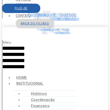
SERVIÇOS
FILIE-SE
AGENDA
Facebook-
Instagram
X-
Huge-
Huge-
CONTATO
f
twitter
spotify
youtube
ÁREA DO FILIADO
Facebook-
Instagram
X-
Huge-
f
twitter
spotify
Menu
HOME
INSTITUCIONAL
Histórico
Coordenação
Financeiro