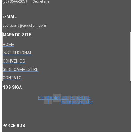
(55) 3666-2059 | Secretaria
E-MAIL
secretaria@assufsm.com
MAPA DO SITE
HOME
INSTITUCIONAL
CONVÊNIOS
SEDE CAMPESTRE
CONTATO
NOS SIGA
Facebook-
Instagram
X-
Huge-
Huge-
f
twitter
spotify
youtube
PARCEIROS