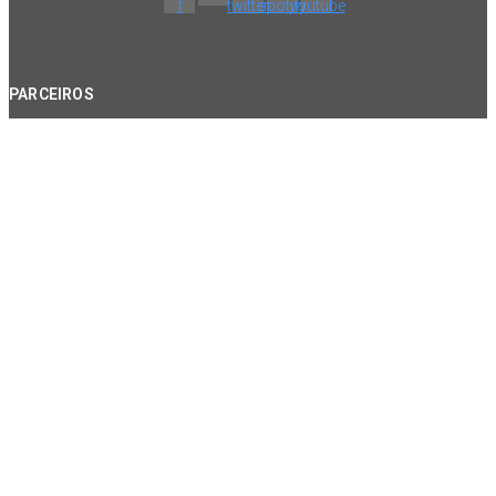
f
twitter
spotify
youtube
PARCEIROS