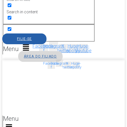
Search in content
FILIE-SE
Facebook-
Instagram
X-
Huge-
Huge-
Menu
f
twitter
spotify
youtube
ÁREA DO FILIADO
Facebook-
Instagram
X-
Huge-
f
twitter
spotify
Menu