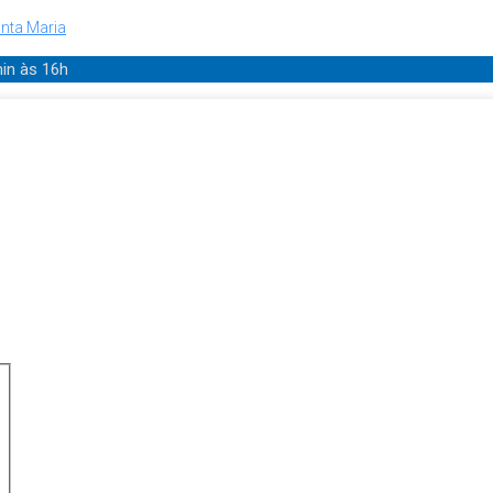
nta Maria
min
às 16h