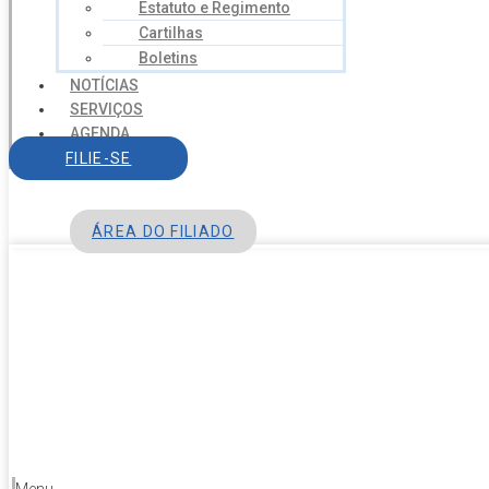
Estatuto e Regimento
Cartilhas
Boletins
NOTÍCIAS
SERVIÇOS
AGENDA
CONTATO
FILIE-SE
ÁREA DO FILIADO
Menu