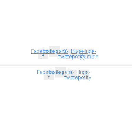
Facebook-
Instagram
X-
Huge-
Huge-
f
twitter
spotify
youtube
Facebook-
Instagram
X-
Huge-
f
twitter
spotify