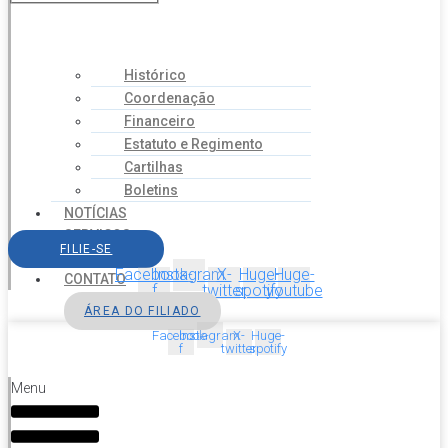
Histórico
Coordenação
Financeiro
Estatuto e Regimento
Cartilhas
Boletins
NOTÍCIAS
SERVIÇOS
FILIE-SE
AGENDA
Facebook-
Instagram
X-
Huge-
Huge-
CONTATO
f
twitter
spotify
youtube
ÁREA DO FILIADO
Facebook-
Instagram
X-
Huge-
f
twitter
spotify
Menu