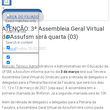
FILIE-SE
ÁREA DO FILIADO
Exact matches only
ATENÇÃO: 3ª Assembleia Geral Virtual
Search in title
da Assufsm será quarta (03)
Search in content
Em
Geral
Postou
25/02/2021
Atenção Técnico Administrativos e Administrativas em Educação da
UFSM, a Assufsm informa que no dia
3 de março
terá sua Terceira
Assembleia Geral Virtual do Sindicato para a retirada de delegados e
delegadas para a Plenária Nacional da Fasubra, que será nos dias
11, 12 e 13 de março de 2021 (veja aqui). A assembleia tem a
primeira chamada às 9h45min. Já a segunda chamada será às 10h.
Além da retirada de delegados e delegadas para a Plenária da
Fasubra, a Assembleia Geral Virtual da Assufsm terá como pauta: