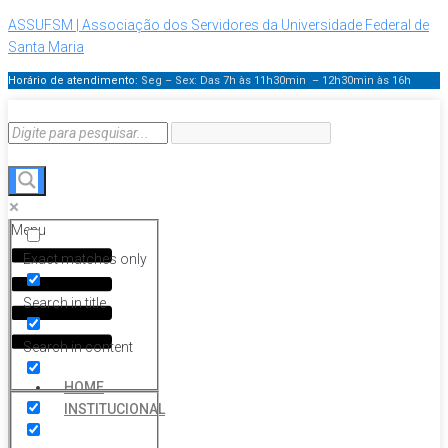
ASSUFSM | Associação dos Servidores da Universidade Federal de
Santa Maria
Horário de atendimento:
Seg – Sex: Das 7h às 11h30min – 12h30min
às 16h
Menu
Exact matches only
Search in title
Search in content
HOME
INSTITUCIONAL