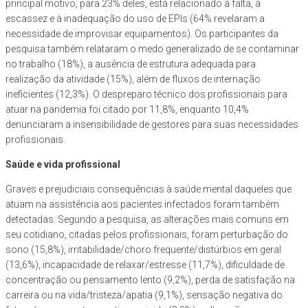
principal motivo, para 23% deles, está relacionado à falta, à
escassez e à inadequação do uso de EPIs (64% revelaram a
necessidade de improvisar equipamentos). Os participantes da
pesquisa também relataram o medo generalizado de se contaminar
no trabalho (18%), a ausência de estrutura adequada para
realização da atividade (15%), além de fluxos de internação
ineficientes (12,3%). O despreparo técnico dos profissionais para
atuar na pandemia foi citado por 11,8%, enquanto 10,4%
denunciaram a insensibilidade de gestores para suas necessidades
profissionais.
Saúde e vida profissional
Graves e prejudiciais consequências à saúde mental daqueles que
atuam na assistência aos pacientes infectados foram também
detectadas. Segundo a pesquisa, as alterações mais comuns em
seu cotidiano, citadas pelos profissionais, foram perturbação do
sono (15,8%), irritabilidade/choro frequente/distúrbios em geral
(13,6%), incapacidade de relaxar/estresse (11,7%), dificuldade de
concentração ou pensamento lento (9,2%), perda de satisfação na
carreira ou na vida/tristeza/apatia (9,1%), sensação negativa do