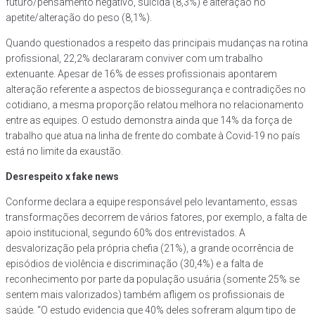
futuro/pensamento negativo, suicida (8,3%) e alteração no
apetite/alteração do peso (8,1%).
Quando questionados a respeito das principais mudanças na rotina
profissional, 22,2% declararam conviver com um trabalho
extenuante. Apesar de 16% de esses profissionais apontarem
alteração referente a aspectos de biossegurança e contradições no
cotidiano, a mesma proporção relatou melhora no relacionamento
entre as equipes. O estudo demonstra ainda que 14% da força de
trabalho que atua na linha de frente do combate à Covid-19 no país
está no limite da exaustão.
Desrespeito x fake news
Conforme declara a equipe responsável pelo levantamento, essas
transformações decorrem de vários fatores, por exemplo, a falta de
apoio institucional, segundo 60% dos entrevistados. A
desvalorização pela própria chefia (21%), a grande ocorrência de
episódios de violência e discriminação (30,4%) e a falta de
reconhecimento por parte da população usuária (somente 25% se
sentem mais valorizados) também afligem os profissionais de
saúde. “O estudo evidencia que 40% deles sofreram algum tipo de