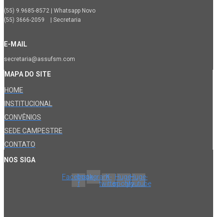
(55) 9.9685-8572 | Whatsapp Novo
(55) 3666-2059 | Secretaria
E-MAIL
secretaria@assufsm.com
MAPA DO SITE
HOME
INSTITUCIONAL
CONVÊNIOS
SEDE CAMPESTRE
CONTATO
NOS SIGA
Facebook-
Instagram
X-
Huge-
Huge-
f
twitter
spotify
youtube