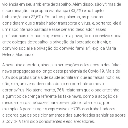
violência em seu ambiente de trabalho. Além disso, são vítimas de
discriminação na própria vizinhança (33,7%) e no trajeto
trabalho/casa (27,6%). Em outras palavras, as pessoas
consideram que o trabalhador transporta o vírus, e, portanto, ele é
um risco. Se não bastasse esse cenário desolador, esses
profissionais de saúde experienciam a privação do convívio social
entre colegas de trabalho, a privação da liberdade de ir e vir, o
convívio social e a privação do convívio familiar”, explica Maria
Helena Machado.
A pesquisa abordou, ainda, as percepções deles acerca das fake
news propagadas ao longo desta pandemia de Covid-19. Mais de
90% dos profissionais de saúde admitiram que as falsas notícias
são, sim, um verdadeiro obstáculo no combate ao novo
coronavírus. No atendimento, 76% relataram que o paciente tinha
algum tipo de crença referente às fake news, como a adoção de
medicamentos ineficazes para prevenção e tratamento, por
exemplo. A porcentagem expressiva de 70% dos trabalhadores
discorda que os posicionamentos das autoridades sanitárias sobre
a Covid-19 têm sido consistentes e esclarecedores.