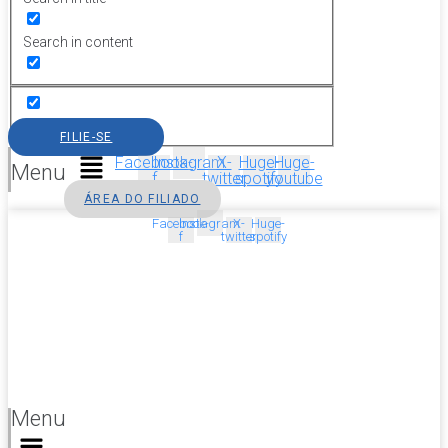
Search in content
FILIE-SE
Facebook-
Instagram
X-
Huge-
Huge-
Menu
f
twitter
spotify
youtube
ÁREA DO FILIADO
Facebook-
Instagram
X-
Huge-
f
twitter
spotify
Menu