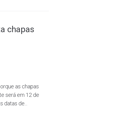
ta chapas
porque as chapas
ate será em 12 de
s datas de...