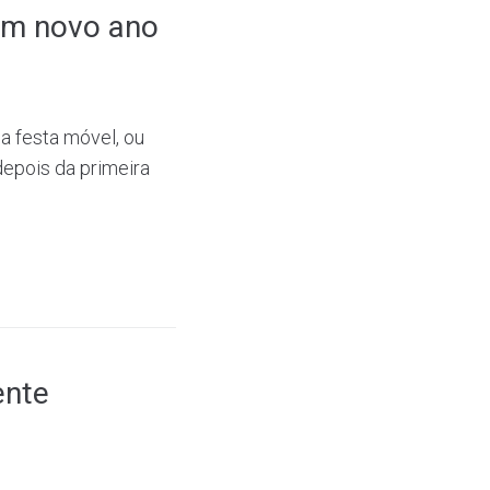
um novo ano
a festa móvel, ou
epois da primeira
.
ente