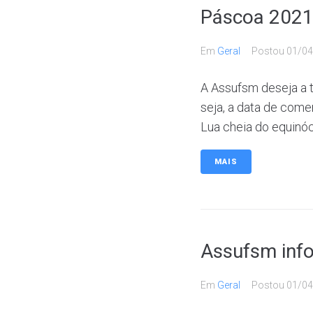
Páscoa 2021
Em
Geral
Postou
01/04
A Assufsm deseja a t
seja, a data de com
Lua cheia do equinóci
MAIS
Assufsm info
Em
Geral
Postou
01/04