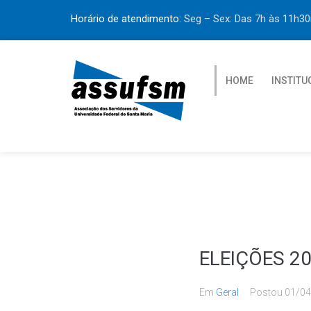
Horário de atendimento:
Seg – Sex: Das 7h às 11h
HOME
INSTITU
ELEIÇÕES 20
Em
Geral
Postou
01/04