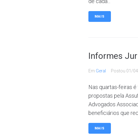
de cada...
MAIS
Informes Jur
Em
Geral
Postou
01/04
Nas quartas-feiras é
propostas pela Assu
Advogados Associado
beneficiários que re
MAIS