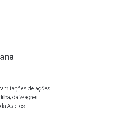
mana
 tramitações de ações
dilha, da Wagner
da As e os