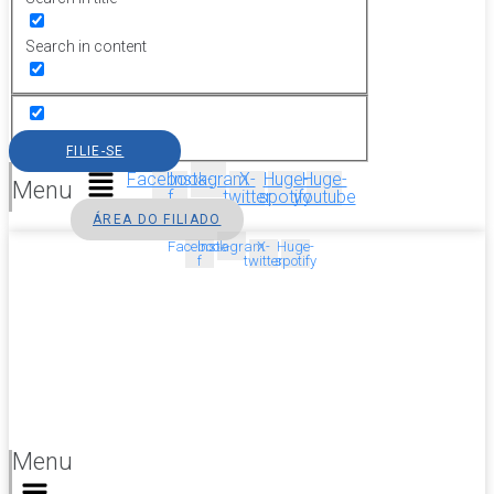
Search in content
FILIE-SE
Facebook-
Instagram
X-
Huge-
Huge-
Menu
f
twitter
spotify
youtube
ÁREA DO FILIADO
Facebook-
Instagram
X-
Huge-
f
twitter
spotify
Menu