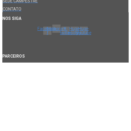
SEDE CAMPESTRE
CONTATO
NOS SIGA
Facebook-
Instagram
X-
Huge-
Huge-
f
twitter
spotify
youtube
PARCEIROS