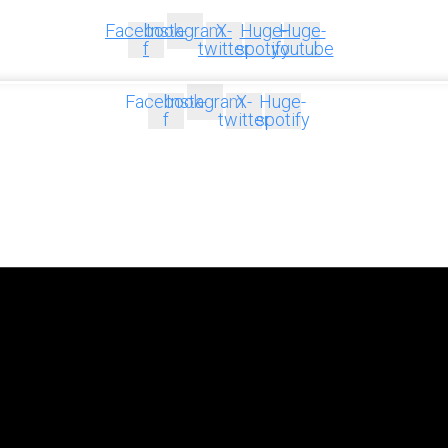
Facebook-
Instagram
X-
Huge-
Huge-
f
twitter
spotify
youtube
Facebook-
Instagram
X-
Huge-
f
twitter
spotify