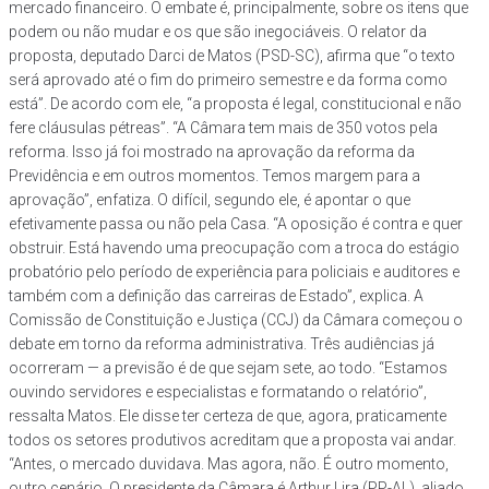
mercado financeiro. O embate é, principalmente, sobre os itens que
podem ou não mudar e os que são inegociáveis. O relator da
proposta, deputado Darci de Matos (PSD-SC), afirma que “o texto
será aprovado até o fim do primeiro semestre e da forma como
está”. De acordo com ele, “a proposta é legal, constitucional e não
fere cláusulas pétreas”. “A Câmara tem mais de 350 votos pela
reforma. Isso já foi mostrado na aprovação da reforma da
Previdência e em outros momentos. Temos margem para a
aprovação”, enfatiza. O difícil, segundo ele, é apontar o que
efetivamente passa ou não pela Casa. “A oposição é contra e quer
obstruir. Está havendo uma preocupação com a troca do estágio
probatório pelo período de experiência para policiais e auditores e
também com a definição das carreiras de Estado”, explica. A
Comissão de Constituição e Justiça (CCJ) da Câmara começou o
debate em torno da reforma administrativa. Três audiências já
ocorreram — a previsão é de que sejam sete, ao todo. “Estamos
ouvindo servidores e especialistas e formatando o relatório”,
ressalta Matos. Ele disse ter certeza de que, agora, praticamente
todos os setores produtivos acreditam que a proposta vai andar.
“Antes, o mercado duvidava. Mas agora, não. É outro momento,
outro cenário. O presidente da Câmara é Arthur Lira (PP-AL), aliado