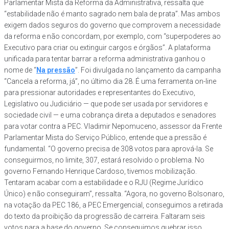
Parlamentar Mista da Reforma da Administrativa, ressalta que
“estabilidade não é manto sagrado nem bala de prata”. Mas ambos
exigem dados seguros do governo que comprovem a necessidade
da reforma e não concordam, por exemplo, com “superpoderes ao
Executivo para criar ou extinguir cargos e órgãos”. A plataforma
unificada para tentar barrar a reforma administrativa ganhou o
nome de “
Na pressão
”. Foi divulgada no lançamento da campanha
“Cancela a reforma, já”, no último dia 28. É uma ferramenta on-line
para pressionar autoridades e representantes do Executivo,
Legislativo ou Judiciário — que pode ser usada por servidores e
sociedade civil — e uma cobrança direta a deputados e senadores
para votar contra a PEC. Vladimir Nepomuceno, assessor da Frente
Parlamentar Mista do Serviço Público, entende que a pressão é
fundamental. “O governo precisa de 308 votos para aprová-la. Se
conseguirmos, no limite, 307, estará resolvido o problema. No
governo Fernando Henrique Cardoso, tivemos mobilização.
Tentaram acabar com a estabilidade e o RJU (Regime Jurídico
Único) e não conseguiram”, ressalta. “Agora, no governo Bolsonaro,
na votação da PEC 186, a PEC Emergencial, conseguimos a retirada
do texto da proibição da progressão de carreira. Faltaram seis
votos para a base do governo. Se conseguimos quebrar isso,