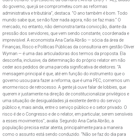
do governo, que já se comprometeu com as reformas
administrativa e tributária”, destaca. “O ano também é bom. Todo
mundo sabe que, se não fizer nada agora, não se faz mais.” O
mercado, no entanto, não demonstra tanta convicção, diante da
pressão dos servidores, que vem sendo constante, coordenada e
imprevisível. A economista Ana Carla Abrão — sócia da área de
Finanças, Risco e Políticas Públicas da consultoria em gestão Oliver
Wyman — é uma das articuladoras dos termos da proposta. Ela
desconfia, inclusive, da determinação do próprio relator em não
ceder aos pedidos de uma parcela significativa de eleitores. “A
mensagem principal é que, até em função do instrumento que o
governo usou para fazer a reforma, que é uma PEC, corremos um
enorme risco de retrocesso. A gente já ouve falar de lobbies, que
querem ir justamente na direção de constitucionalizar privilégios e
uma situação de desigualdades já existente dentro do serviço
público e, mais ainda, entre o serviço público e o setor privado. O
risco é de o Congresso e de o relator, em particular, serem sensíveis
a esses movimentos”, avalia. Segundo Ana Carla Abrão, a
população precisa estar atenta, principalmente para a maneira
como o assunto está sendo conduzido. “Não se faz do dia para