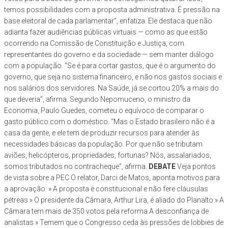
temos possibilidades com a proposta administrativa. É pressão na
base eleitoral de cada parlamentar”, enfatiza. Ele destaca que não
adianta fazer audiências públicas virtuais — como as que estão
ocorrendo na Comissão de Constituição e Justiça, com
representantes do governo e da sociedade — sem manter diálogo
com a população. “Se é para cortar gastos, que é o argumento do
governo, que seja no sistema financeiro, e não nos gastos sociais e
nos salários dos servidores. Na Saúde, já se cortou 20% a mais do
que deveria”, afirma. Segundo Nepomuceno, o ministro da
Economia, Paulo Guedes, cometeu o equívoco de comparar o
gasto público com o doméstico. “Mas o Estado brasileiro não é a
casa da gente, e ele tem de produzir recursos para atender às
necessidades básicas da população. Por que não se tributam
aviões, helicópteros, propriedades, fortunas? Nós, assalariados,
somos tributados no contracheque”, afirma.
DEBATE
Veja pontos
de vista sobre a PEC O relator, Darci de Matos, aponta motivos para
a aprovação: » A proposta é constitucional e não fere cláusulas
pétreas » O presidente da Câmara, Arthur Lira, é aliado do Planalto » A
Câmara tem mais de 350 votos pela reforma A desconfiança de
analistas » Temem que o Congresso ceda às pressões de lobbies de