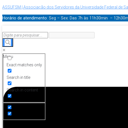
ASSUFSM | Associação dos Servidores da Universidade Federal de Sa
Horário de atendimento:
Seg – Sex: Das 7h às 11h30min – 12h30
Menu
Exact matches only
Search in title
Search in content