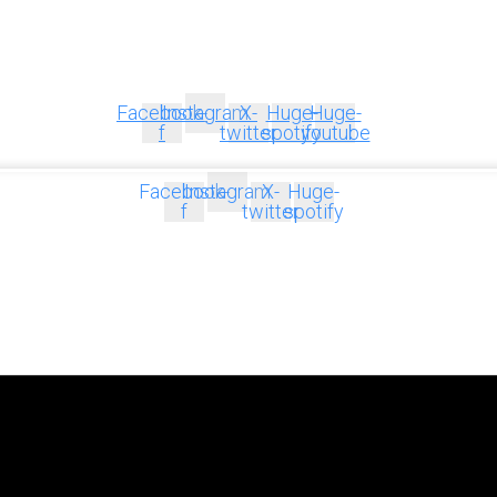
Facebook-
Instagram
X-
Huge-
Huge-
f
twitter
spotify
youtube
Facebook-
Instagram
X-
Huge-
f
twitter
spotify