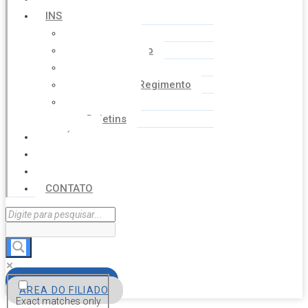
INSTITUCIONAL
Histórico
Coordenação
Financeiro
Estatuto e Regimento
Cartilhas
Boletins
NOTÍCIAS
SERVIÇOS
AGENDA
CONTATO
FILIE-SE
ÁREA DO FILIADO
Exact matches only