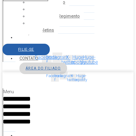
Coordenação
Financeiro
Estatuto e Regimento
Cartilhas
Boletins
NOTÍCIAS
SERVIÇOS
FILIE-SE
AGENDA
Facebook-
Instagram
X-
Huge-
Huge-
CONTATO
f
twitter
spotify
youtube
ÁREA DO FILIADO
Facebook-
Instagram
X-
Huge-
f
twitter
spotify
Menu
HOME