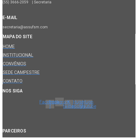
(55) 3666-2059 | Secretaria
E-MAIL
secretaria@assufsm.com
MAPA DO SITE
HOME
INSTITUCIONAL
CONVÊNIOS
SEDE CAMPESTRE
CONTATO
NOS SIGA
Facebook-
Instagram
X-
Huge-
Huge-
f
twitter
spotify
youtube
PARCEIROS