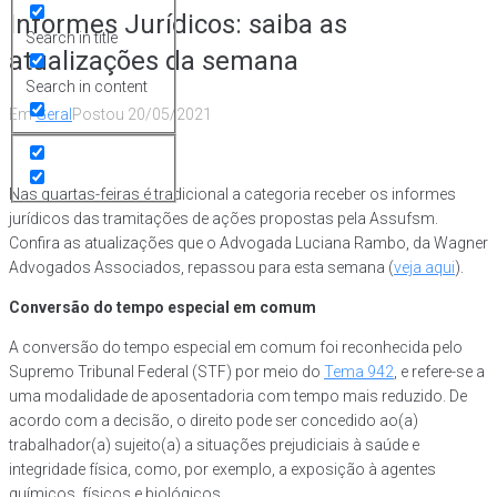
Informes Jurídicos: saiba as
Search in title
atualizações da semana
Search in content
Em
Geral
Postou
20/05/2021
Nas quartas-feiras é tradicional a categoria receber os informes
jurídicos das tramitações de ações propostas pela Assufsm.
Confira as atualizações que o Advogada Luciana Rambo, da Wagner
Advogados Associados, repassou para esta semana (
veja aqui
).
Conversão do tempo especial em comum
A conversão do tempo especial em comum foi reconhecida pelo
Supremo Tribunal Federal (STF) por meio do
Tema 942
, e refere-se a
uma modalidade de aposentadoria com tempo mais reduzido. De
acordo com a decisão, o direito pode ser concedido ao(a)
trabalhador(a) sujeito(a) a situações prejudiciais à saúde e
integridade física, como, por exemplo, a exposição à agentes
químicos, físicos e biológicos.