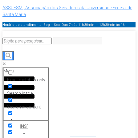
ASSUFSM | Associação dos Servidores da Universidade Federal de
Santa Maria
Horário de atendimento:
Seg – Sex: Das 7h às 11h30min – 12h30min
às 16h
Menu
Exact matches only
Search in title
Search in content
HOME
INSTITUCIONAL
Histórico