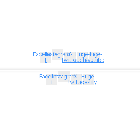
Facebook-
Instagram
X-
Huge-
Huge-
f
twitter
spotify
youtube
Facebook-
Instagram
X-
Huge-
f
twitter
spotify