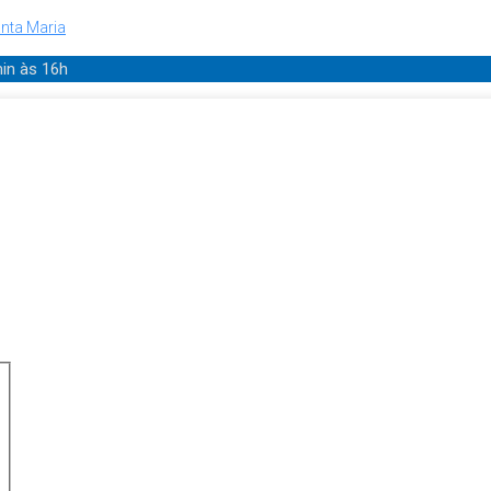
nta Maria
min
às 16h