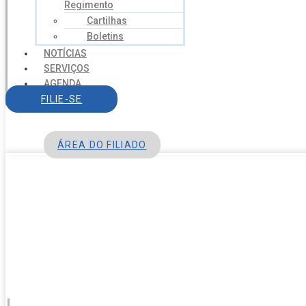
Regimento
Cartilhas
Boletins
NOTÍCIAS
SERVIÇOS
AGENDA
CONTATO
FILIE-SE
ÁREA DO FILIADO
Menu